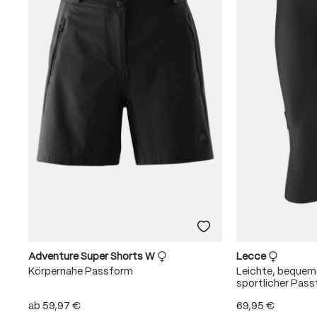
Adventure Super Shorts W
Lecce
Körpernahe Passform
Leichte, beque
sportlicher Pas
ab
59,97 €
69,95 €