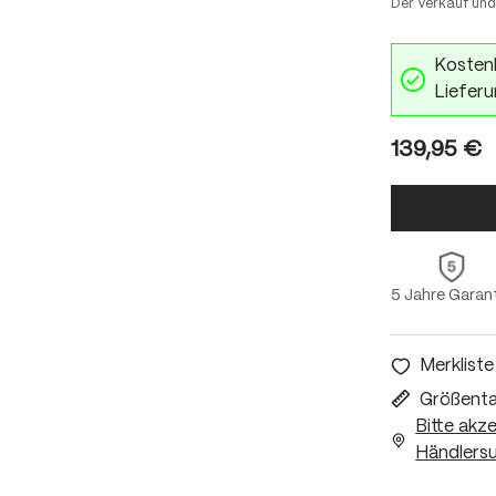
Der Verkauf und
Kostenl
Lieferu
139,95 €
5 Jahre Garan
Merkliste
Größenta
Bitte akz
Händlersu