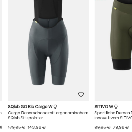
SQlab GO Bib Cargo W
SITIVO W
b
Cargo Rennradhose mit ergonomischem
Sportliche Damen 
SQlab Sitzpolster
innovativem SITIV
179,95 €
143,96 €
99,95 €
79,96 €
1)
ittliche Bewertung von 5 von 5 Sternen