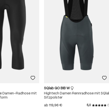
SQlab GO BIB W
me Damen-Radhose mit
Hightech Damen Rennradhose mit SQla
sform
Sitzpolster
ab
119,96 €
5,0
(
Durchschn