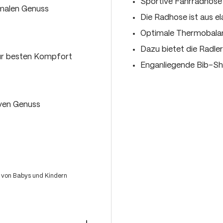
Sportive Fahrradhose 
imalen Genuss
Die Radhose ist aus e
Optimale Thermobalan
Dazu bietet die Radle
ür besten Kompfort
Enganliegende Bib-S
iven Genuss
 von Babys und Kindern