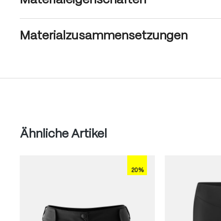
Materialeigenschaften
Materialzusammensetzungen
Produktgalerie überspringen
Ähnliche Artikel
20%