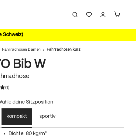
ie Schweiz)
Fahrradhosen Damen
/
Fahrradhosen kurz
VO Bib W
hrradhose
(1)
ittliche Bewertung von 5 von 5 Sternen
uswählen
ähle deine Sitzposition
kompakt
sportiv
Dichte: 80 kg/m³