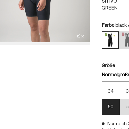
SITIVO
GREEN
auswä
Farbe
black 
b
black / b
(
auswä
Größe
Normalgröß
34
3
50
5
Nur noch 2