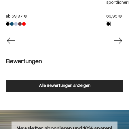
sportliche
ab
59,97 €
69,95 €
Bewertungen
Alle Bewertungen anzeigen
Newsletter abonnieren und 10% sparen!