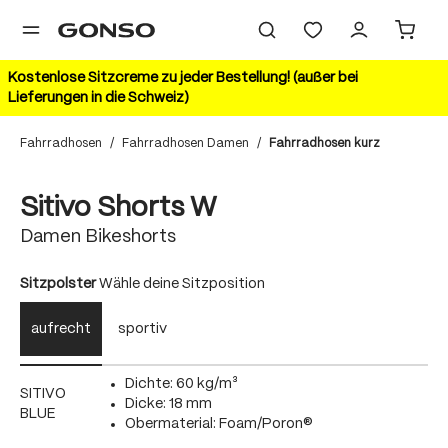
alt springen
Kostenlose Sitzcreme zu jeder Bestellung! (außer bei
Lieferungen in die Schweiz)
Fahrradhosen
/
Fahrradhosen Damen
/
Fahrradhosen kurz
Bildergalerie überspringen
50%
Sitivo Shorts W
Damen Bikeshorts
auswählen
Sitzpolster
Wähle deine Sitzposition
aufrecht
sportiv
Dichte: 60 kg/m³
SITIVO
Dicke: 18 mm
BLUE
Obermaterial: Foam/Poron®