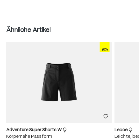
Produktgalerie überspringen
Ähnliche Artikel
20%
Adventure Super Shorts W
Lecce
Körpernahe Passform
Leichte, b