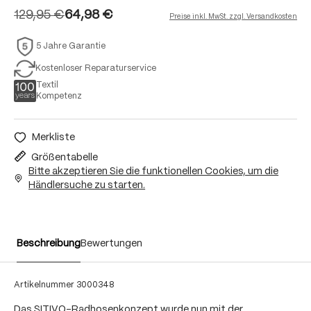
129,95 €
64,98 €
Preise inkl. MwSt. zzgl. Versandkosten
5 Jahre Garantie
Kostenloser Reparaturservice
Textil
Kompetenz
Merkliste
Größentabelle
Bitte akzeptieren Sie die funktionellen Cookies, um die
Händlersuche zu starten.
Beschreibung
Bewertungen
Artikelnummer
3000348
Das SITIVO-Radhosenkonzept wurde nun mit der