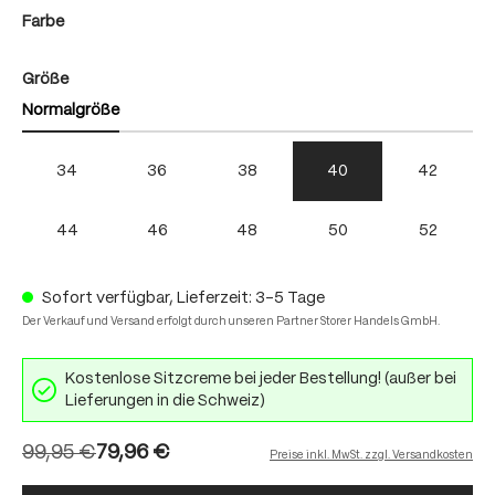
auswählen
Farbe
auswählen
Größe
Normalgröße
34
36
38
40
42
44
46
48
50
52
Sofort verfügbar, Lieferzeit: 3-5 Tage
Der Verkauf und Versand erfolgt durch unseren Partner Storer Handels GmbH.
Kostenlose Sitzcreme bei jeder Bestellung! (außer bei
Lieferungen in die Schweiz)
99,95 €
79,96 €
Preise inkl. MwSt. zzgl. Versandkosten