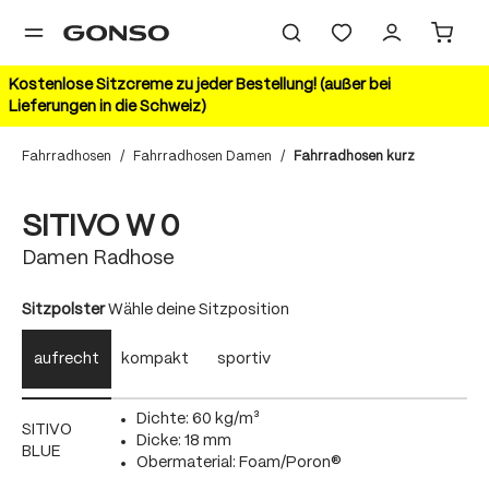
alt springen
Kostenlose Sitzcreme zu jeder Bestellung! (außer bei
Lieferungen in die Schweiz)
Fahrradhosen
/
Fahrradhosen Damen
/
Fahrradhosen kurz
Bildergalerie überspringen
20%
SITIVO W 0
Damen Radhose
auswählen
Sitzpolster
Wähle deine Sitzposition
aufrecht
kompakt
sportiv
Dichte: 60 kg/m³
SITIVO
Dicke: 18 mm
BLUE
Obermaterial: Foam/Poron®