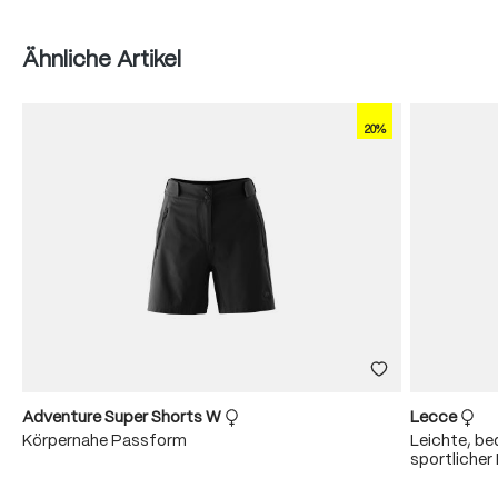
Produktgalerie überspringen
Ähnliche Artikel
20%
Adventure Super Shorts W
Lecce
Körpernahe Passform
Leichte, b
sportliche