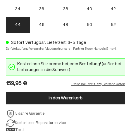
34
36
38
40
42
44
46
48
50
52
Sofort verfügbar, Lieferzeit: 3-5 Tage
Der Verkauf und Versand erfolgt durch unseren Partner Storer Handels GmbH.
Kostenlose Sitzcreme bei jeder Bestellung! (außer bei
Lieferungen in die Schweiz)
159,95 €
Preise inkl. MwSt. zzgl. Versandkosten
In den Warenkorb
5 Jahre Garantie
Kostenloser Reparaturservice
Textil