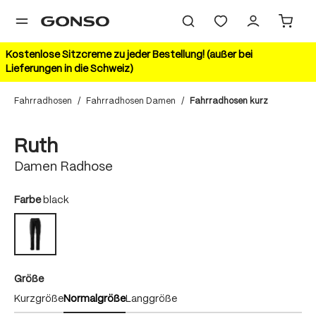
alt springen
Kostenlose Sitzcreme zu jeder Bestellung! (außer bei
Lieferungen in die Schweiz)
Fahrradhosen
/
Fahrradhosen Damen
/
Fahrradhosen kurz
Bildergalerie überspringen
Ruth
Damen Radhose
auswählen
Farbe
black
black
auswählen
Größe
Kurzgröße
Normalgröße
Langgröße