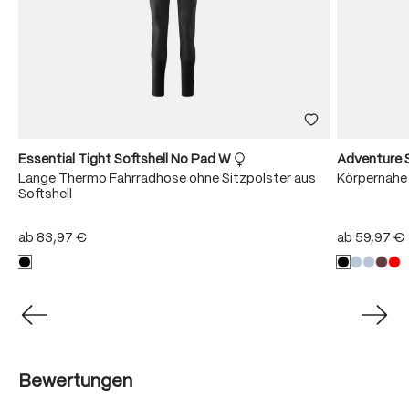
Essential Tight Softshell No Pad W
Adventure 
Lange Thermo Fahrradhose ohne Sitzpolster aus
Körpernahe
Softshell
ab
83,97 €
ab
59,97 €
Bewertungen