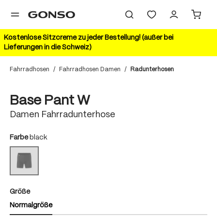
alt springen
Kostenlose Sitzcreme zu jeder Bestellung! (außer bei
Lieferungen in die Schweiz)
Fahrradhosen
/
Fahrradhosen Damen
/
Radunterhosen
Bildergalerie überspringen
HIGHLIGHT
Base Pant W
Damen Fahrradunterhose
auswählen
Farbe
black
black
(Diese Option ist zurzeit nicht verfügbar.)
auswählen
Größe
Normalgröße