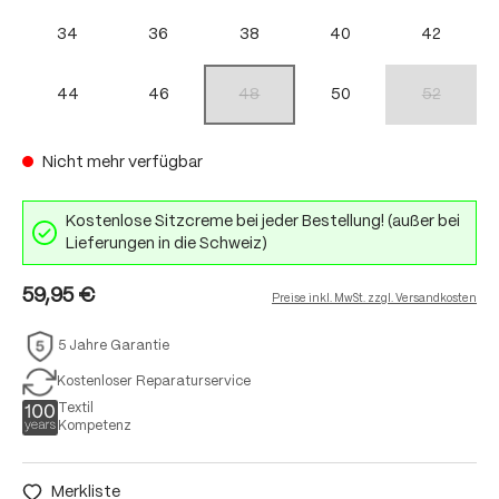
34
36
38
40
42
44
46
48
50
52
(Diese Option ist zurzeit nicht verfügbar.)
(Diese Option
Nicht mehr verfügbar
Kostenlose Sitzcreme bei jeder Bestellung! (außer bei
Lieferungen in die Schweiz)
59,95 €
Preise inkl. MwSt. zzgl. Versandkosten
5 Jahre Garantie
Kostenloser Reparaturservice
Textil
Kompetenz
Merkliste