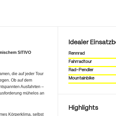
Idealer Einsatzb
omischem SITIVO
Rennrad
Fahrradtour
Rad-Pendler
amen, die auf jeder Tour
Mountainbike
 legen. Ob auf dem
ntspannten Ausfahrten –
rausforderung mühelos an
Highlights
hmes Körperklima, selbst