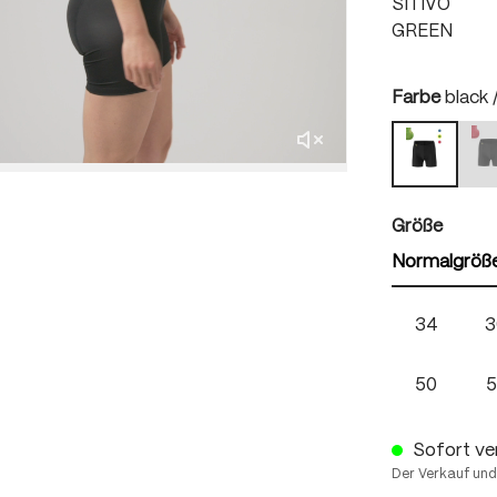
SITIVO
GREEN
auswä
Farbe
black 
b
black / b
(
auswä
Größe
Normalgröß
34
3
50
5
Sofort ver
Der Verkauf und