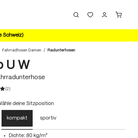
ie Schweiz)
Fahrradhosen Damen
/
Radunterhosen
vo U W
hrradunterhose
(2)
ittliche Bewertung von 5 von 5 Sternen
uswählen
ähle deine Sitzposition
kompakt
sportiv
Dichte: 80 kg/m³