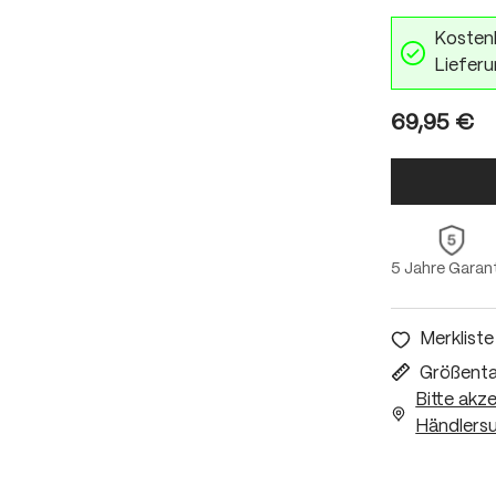
Kostenl
Lieferu
69,95 €
5 Jahre Garan
Merkliste
Größenta
Bitte akz
Händlersu