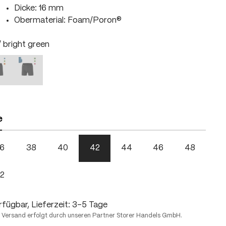
Dicke: 16 mm
Obermaterial: Foam/Poron®
hlen
/ bright green
lack / fire
black / skydiver
right green
Diese Option ist zurzeit nicht verfügbar.)
(Diese Option ist zurzeit nicht verfügbar.)
hlen
e
6
38
40
42
44
46
48
2
fügbar, Lieferzeit: 3-5 Tage
 Versand erfolgt durch unseren Partner Storer Handels GmbH.