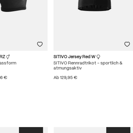
URZ
SITIVO Jersey Red W
Passform
SITIVO Rennradtrikot – sportlich &
atmungsaktiv
96 €
Ab
129,95 €
 von 4.8 von 5 Sternen