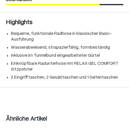
Mountainbike
Highlights
Bequeme, funktionale Radhose in klassischer Basic-
Ausführung
Wasserabweisend, strapazierfähig, formbeständig
Inklusive im Tunnelbund eingearbeiteter Gürtel
Einknöpfbare Radunterhose mit RELAX GEL COMFORT
Sitzpolster
2 Eingrifftaschen, 2 Gesäßtaschen und 1 Seitentaschen
Produktgalerie überspringen
Ähnliche Artikel