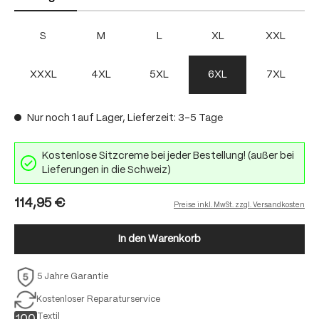
S
M
L
XL
XXL
XXXL
4XL
5XL
6XL
7XL
Nur noch 1 auf Lager, Lieferzeit: 3-5 Tage
Kostenlose Sitzcreme bei jeder Bestellung! (außer bei
Lieferungen in die Schweiz)
114,95 €
Preise inkl. MwSt. zzgl. Versandkosten
In den Warenkorb
5 Jahre Garantie
Kostenloser Reparaturservice
Textil