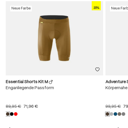
20%
Neue Farbe
Neue Far
Essential Shorts Kit M
Adventure 
Enganliegende Passform
Körpernahe
89,95 €
71,96 €
99,95 €
79