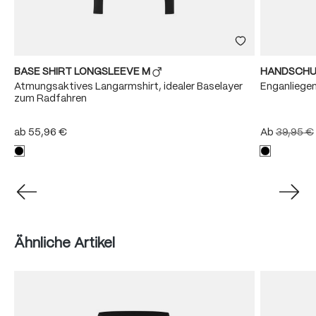
BASE SHIRT LONGSLEEVE M
HANDSCHU
Atmungsaktives Langarmshirt, idealer Baselayer
Enganliege
zum Radfahren
ab
55,96 €
Ab
39,95 €
Produktgalerie überspringen
Ähnliche Artikel