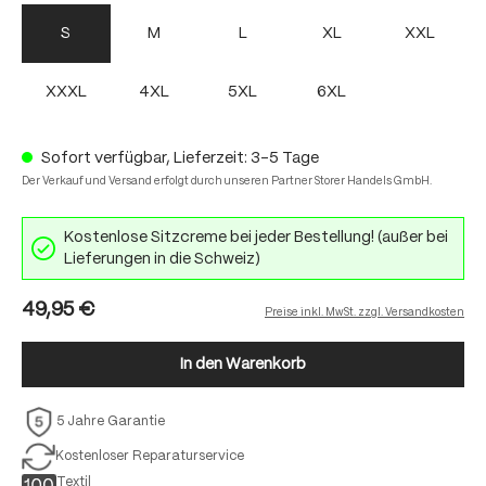
S
M
L
XL
XXL
XXXL
4XL
5XL
6XL
Sofort verfügbar, Lieferzeit: 3-5 Tage
Der Verkauf und Versand erfolgt durch unseren Partner Storer Handels GmbH.
Kostenlose Sitzcreme bei jeder Bestellung! (außer bei
Lieferungen in die Schweiz)
49,95 €
Preise inkl. MwSt. zzgl. Versandkosten
In den Warenkorb
5 Jahre Garantie
Kostenloser Reparaturservice
Textil