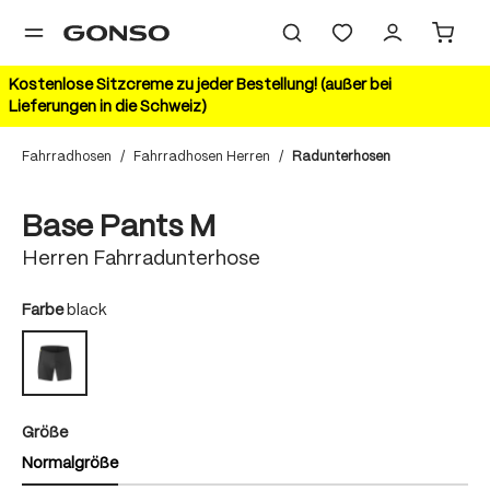
alt springen
Kostenlose Sitzcreme zu jeder Bestellung! (außer bei
Lieferungen in die Schweiz)
Fahrradhosen
/
Fahrradhosen Herren
/
Radunterhosen
Bildergalerie überspringen
HIGHLIGHT
Base Pants M
Herren Fahrradunterhose
auswählen
Farbe
black
black
auswählen
Größe
Normalgröße