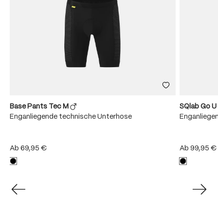
Base Pants Tec M
SQlab Go U
Enganliegende technische Unterhose
Enganliege
Ab
69,95 €
Ab
99,95 €