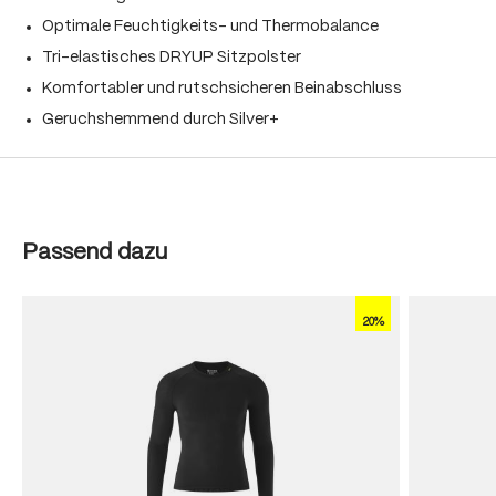
Optimale Feuchtigkeits- und Thermobalance
Tri-elastisches DRYUP Sitzpolster
Komfortabler und rutschsicheren Beinabschluss
Geruchshemmend durch Silver+
Produktgalerie überspringen
Passend dazu
20%