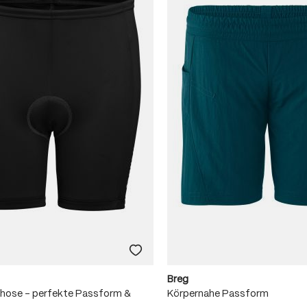
Breg
dhose – perfekte Passform &
Körpernahe Passform