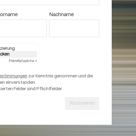
orname
Nachname
zierung
licken
Friendly
Captcha ⇗
estimmungen
zur Kenntnis genommen und die
nen einverstanden.
ierten Felder sind Pflichtfelder.
Abonnieren