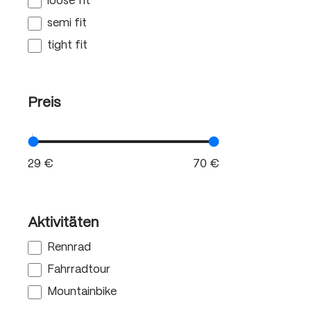
loose fit
semi fit
tight fit
Preis
Aktivitäten
Rennrad
Fahrradtour
Mountainbike