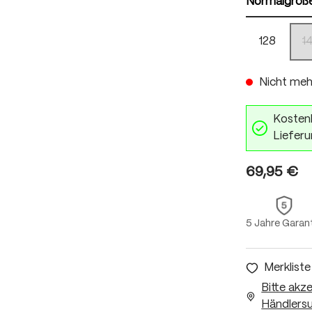
Normalgröß
128
1
Nicht meh
Kostenl
Lieferu
69,95 €
5 Jahre Garan
Merkliste
Bitte akz
Händlersu