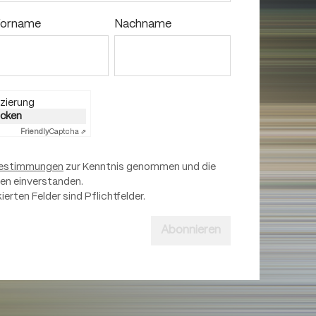
orname
Nachname
zierung
licken
Friendly
Captcha ⇗
estimmungen
zur Kenntnis genommen und die
nen einverstanden.
ierten Felder sind Pflichtfelder.
Abonnieren