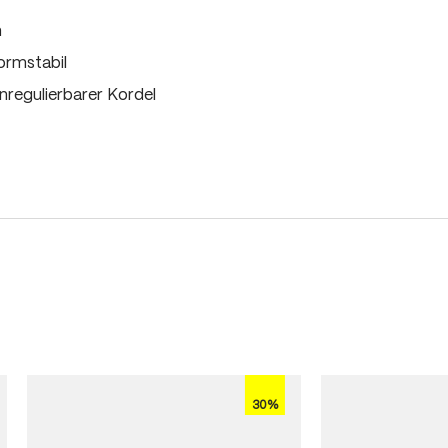
m
ormstabil
regulierbarer Kordel
30%