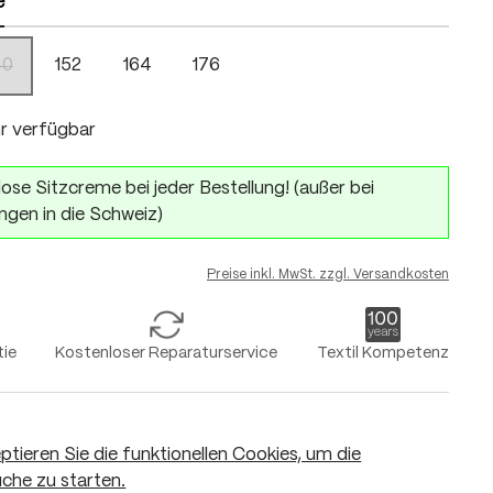
e
40
152
164
176
(Diese Option ist zurzeit nicht verfügbar.)
r verfügbar
ose Sitzcreme bei jeder Bestellung! (außer bei
ngen in die Schweiz)
Preise inkl. MwSt. zzgl. Versandkosten
tie
Kostenloser Reparaturservice
Textil Kompetenz
eptieren Sie die funktionellen Cookies, um die
che zu starten.