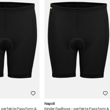
Napoli
– perfekte Passform &
Kinder Radhose – perfekte Passform &