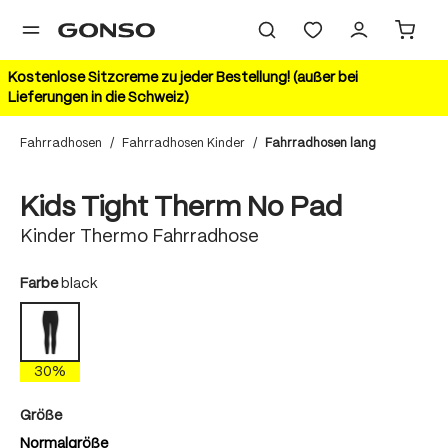
alt springen
Kostenlose Sitzcreme zu jeder Bestellung! (außer bei
Lieferungen in die Schweiz)
Fahrradhosen
/
Fahrradhosen Kinder
/
Fahrradhosen lang
Bildergalerie überspringen
30%
Kids Tight Therm No Pad
Kinder Thermo Fahrradhose
auswählen
Farbe
black
black
30%
auswählen
Größe
Normalgröße