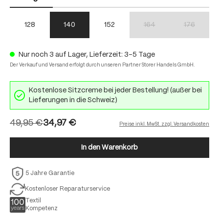
128
140
152
164
176
(Diese Option ist zurzeit nich
(Diese Option
Nur noch 3 auf Lager, Lieferzeit: 3-5 Tage
Der Verkauf und Versand erfolgt durch unseren Partner Storer Handels GmbH.
Kostenlose Sitzcreme bei jeder Bestellung! (außer bei
Lieferungen in die Schweiz)
49,95 €
34,97 €
Preise inkl. MwSt. zzgl. Versandkosten
In den Warenkorb
5 Jahre Garantie
Kostenloser Reparaturservice
Textil
Kompetenz