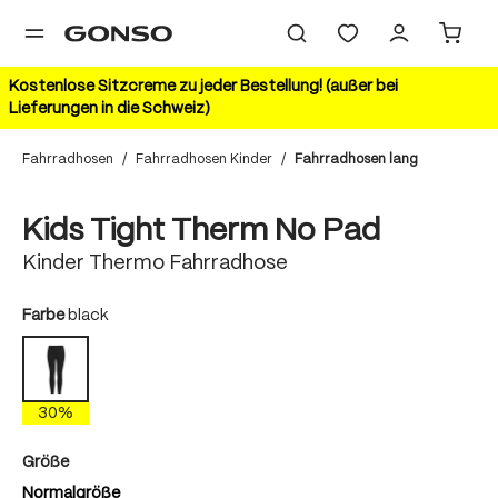
alt springen
Kostenlose Sitzcreme zu jeder Bestellung! (außer bei
Lieferungen in die Schweiz)
Fahrradhosen
/
Fahrradhosen Kinder
/
Fahrradhosen lang
Bildergalerie überspringen
30%
Kids Tight Therm No Pad
Kinder Thermo Fahrradhose
auswählen
Farbe
black
black
30%
auswählen
Größe
Normalgröße