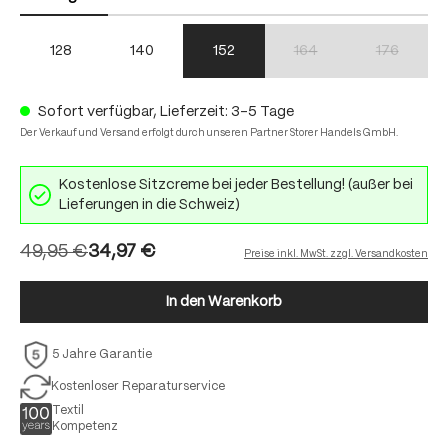
128
140
152
164
176
(Diese Option ist zurzeit nich
(Diese Option
Sofort verfügbar, Lieferzeit: 3-5 Tage
Der Verkauf und Versand erfolgt durch unseren Partner Storer Handels GmbH.
Kostenlose Sitzcreme bei jeder Bestellung! (außer bei
Lieferungen in die Schweiz)
49,95 €
34,97 €
Preise inkl. MwSt. zzgl. Versandkosten
In den Warenkorb
5 Jahre Garantie
Kostenloser Reparaturservice
Textil
Kompetenz