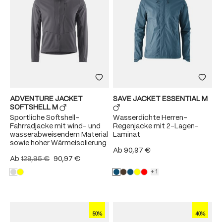
ADVENTURE JACKET
SAVE JACKET ESSENTIAL M
SOFTSHELL M
Sportliche Softshell-
Wasserdichte Herren-
Fahrradjacke mit wind- und
Regenjacke mit 2-Lagen-
wasserabweisendem Material
Laminat
sowie hoher Wärmeisolierung
Ab
90,97 €
Ab
129,95 €
90,97 €
+1
50%
40%