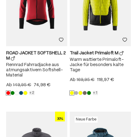
ROAD JACKET SOFTSHELL 2
Trail Jacket Primaloft M
M
Warm wattierte Primaloft-
Rennrad Fahrradjacke aus
Jacke für besonders kalte
atmungsaktivem Softshell-
Tage
Material
Ab
169,95 €
118,97 €
Ab
149,95 €
74,98 €
+2
+1
30%
Neue Farbe