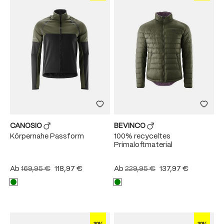
CANOSIO
BEVINCO
Körpernahe Passform
100% recyceltes
Primaloftmaterial
Ab
169,95 €
118,97 €
Ab
229,95 €
137,97 €