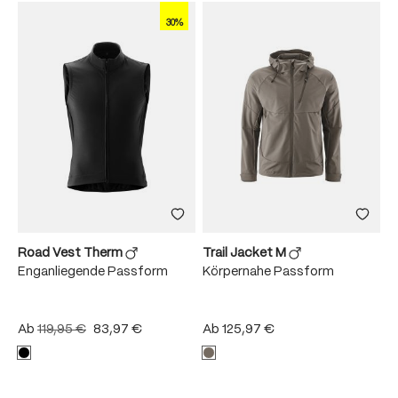
30%
Road Vest Therm
Trail Jacket M
Enganliegende Passform
Körpernahe Passform
Ab
119,95 €
83,97 €
Ab
125,97 €