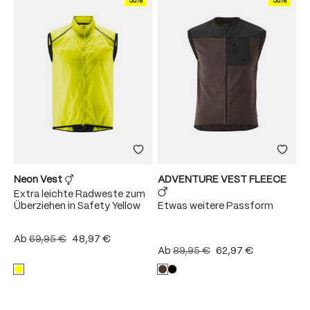
30%
30%
Neon Vest
ADVENTURE VEST FLEECE
Extra leichte Radweste zum
Überziehen in Safety Yellow
Etwas weitere Passform
Ab
69,95 €
48,97 €
Ab
89,95 €
62,97 €