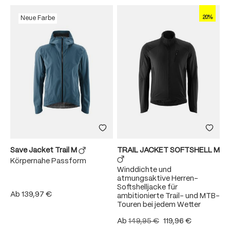
20%
Neue Farbe
Save Jacket Trail M
TRAIL JACKET SOFTSHELL M
Körpernahe Passform
Winddichte und
atmungsaktive Herren-
Softshelljacke für
Ab
139,97 €
ambitionierte Trail- und MTB-
Touren bei jedem Wetter
Ab
149,95 €
119,96 €