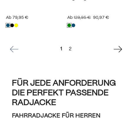
Ab
79,95 €
Ab
129,95 €
90,97 €
Seite
Seite
1
2
FÜR JEDE ANFORDERUNG
DIE PERFEKT PASSENDE
RADJACKE
FAHRRADJACKE FÜR HERREN