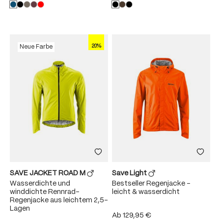
20%
Neue Farbe
SAVE JACKET ROAD M
Save Light
Wasserdichte und
Bestseller Regenjacke –
winddichte Rennrad-
leicht & wasserdicht
Regenjacke aus leichtem 2,5-
Lagen
Ab
129,95 €