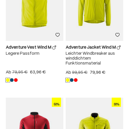
Adventure Vest Wind M
Adventure Jacket Wind M
Legere Passform
Leichter Windbreaker aus
winddichtem
Funktionsmaterial
Ab
79,95 €
63,96 €
Ab
99,95 €
79,96 €
50%
30%