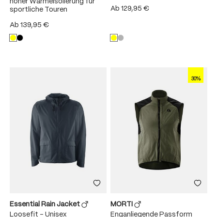
hoher Wärmeisolierung für
Ab
129,95 €
sportliche Touren
Ab
139,95 €
30%
Essential Rain Jacket
MORTI
Loosefit - Unisex
Enganliegende Passform