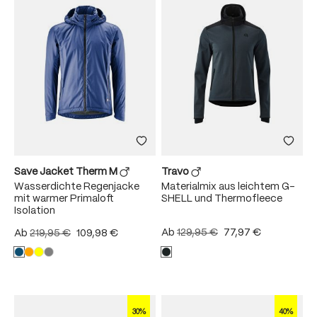
Save Jacket Therm M
Travo
Wasserdichte Regenjacke
Materialmix aus leichtem G-
mit warmer Primaloft
SHELL und Thermofleece
Isolation
Ab
129,95 €
77,97 €
Ab
219,95 €
109,98 €
30%
40%