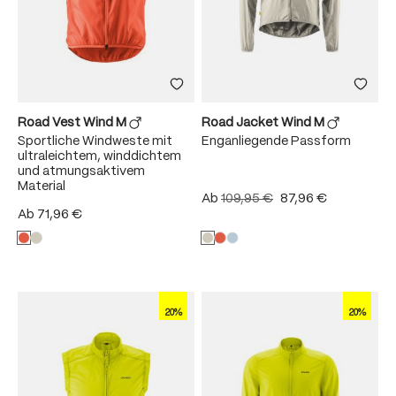
Road Vest Wind M
Road Jacket Wind M
Sportliche Windweste mit
Enganliegende Passform
ultraleichtem, winddichtem
und atmungsaktivem
Material
Ab
109,95 €
87,96 €
Ab
71,96 €
20%
20%