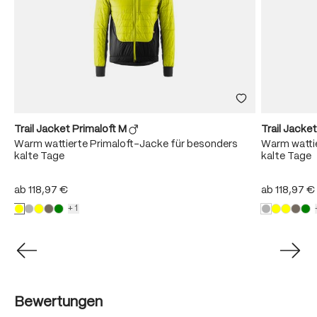
Trail Jacket Primaloft M
Trail Jacke
Warm wattierte Primaloft-Jacke für besonders
Warm wattie
kalte Tage
kalte Tage
ab
118,97 €
ab
118,97 €
+1
Bewertungen