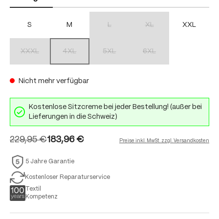
S
M
L
XL
XXL
(Diese Option ist zurzeit nicht verfügbar.)
(Diese Option ist zurzeit nich
XXXL
4XL
5XL
6XL
(Diese Option ist zurzeit nicht verfügbar.)
(Diese Option ist zurzeit nicht verfügbar.)
(Diese Option ist zurzeit nicht verfügbar.)
(Diese Option ist zurzeit nich
Nicht mehr verfügbar
Kostenlose Sitzcreme bei jeder Bestellung! (außer bei
Lieferungen in die Schweiz)
229,95 €
183,96 €
Preise inkl. MwSt. zzgl. Versandkosten
5 Jahre Garantie
Kostenloser Reparaturservice
Textil
Kompetenz