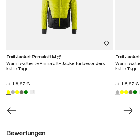
Trail Jacket Primaloft M
Trail Jacke
Warm wattierte Primaloft-Jacke für besonders
Warm wattie
kalte Tage
kalte Tage
ab
118,97 €
ab
118,97 €
+1
Bewertungen