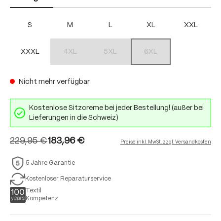
S
M
L
XL
XXL
XXXL
4XL
5XL
6XL
(Diese Option ist zurzeit nicht verfügbar.)
(Diese Option ist zurzeit nicht verfügbar.)
(Diese Option ist zurzeit nich
Nicht mehr verfügbar
Kostenlose Sitzcreme bei jeder Bestellung! (außer bei
Lieferungen in die Schweiz)
229,95 €
183,96 €
Preise inkl. MwSt. zzgl. Versandkosten
5 Jahre Garantie
Kostenloser Reparaturservice
Textil
Kompetenz