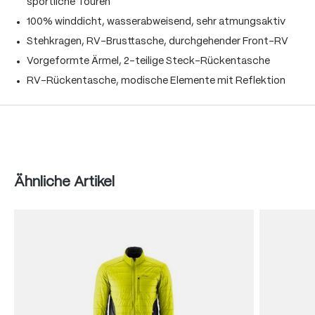
sportliche Touren
100% winddicht, wasserabweisend, sehr atmungsaktiv
Stehkragen, RV-Brusttasche, durchgehender Front-RV
Vorgeformte Ärmel, 2-teilige Steck-Rückentasche
RV-Rückentasche, modische Elemente mit Reflektion
Produktgalerie überspringen
Ähnliche Artikel