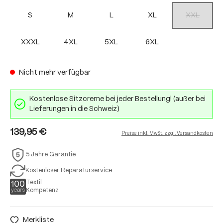
S
M
L
XL
XXL
(Diese Option
XXXL
4XL
5XL
6XL
Nicht mehr verfügbar
Kostenlose Sitzcreme bei jeder Bestellung! (außer bei
Lieferungen in die Schweiz)
139,95 €
Preise inkl. MwSt. zzgl. Versandkosten
5 Jahre Garantie
Kostenloser Reparaturservice
Textil
Kompetenz
Merkliste