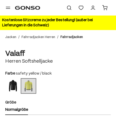
alt springen
Kostenlose Sitzcreme zu jeder Bestellung! (außer bei
Lieferungen in die Schweiz)
Jacken
/
Fahrradjacken Herren
/
Fahrradjacken
Bildergalerie überspringen
Valaff
Herren Softshelljacke
auswählen
Farbe
safety yellow / black
black/black
safety yellow / black
(Diese Option ist zurzeit nicht verfügbar.)
auswählen
Größe
Normalgröße