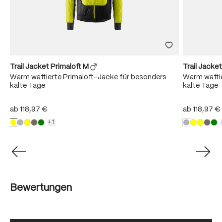
Trail Jacket Primaloft M
Trail Jacke
Warm wattierte Primaloft-Jacke für besonders
Warm wattie
kalte Tage
kalte Tage
ab
118,97 €
ab
118,97 €
+1
Bewertungen