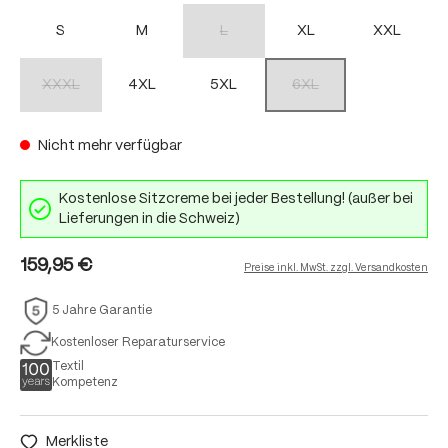
S
M
L
XL
XXL
(Diese Option ist zurzeit nicht verfügbar.)
XXXL
4XL
5XL
6XL
(Diese Option ist zurzeit nicht verfügbar.)
(Diese Option ist zurzeit nich
Nicht mehr verfügbar
Kostenlose Sitzcreme bei jeder Bestellung! (außer bei
Lieferungen in die Schweiz)
159,95 €
Preise inkl. MwSt. zzgl. Versandkosten
5 Jahre Garantie
Kostenloser Reparaturservice
Textil
Kompetenz
Merkliste