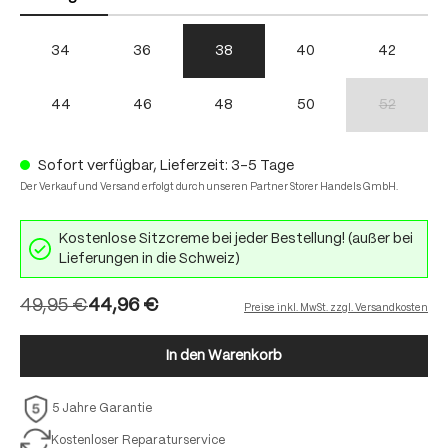
34
36
38
40
42
44
46
48
50
52
(Diese Option
Sofort verfügbar, Lieferzeit: 3-5 Tage
Der Verkauf und Versand erfolgt durch unseren Partner Storer Handels GmbH.
Kostenlose Sitzcreme bei jeder Bestellung! (außer bei
Lieferungen in die Schweiz)
49,95 €
44,96 €
Preise inkl. MwSt. zzgl. Versandkosten
In den Warenkorb
5 Jahre Garantie
Kostenloser Reparaturservice