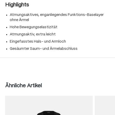
Highlights
Atmungsaktives, enganliegendes Funktions-Baselayer
ohne Ärmel
Hohe Bewegungselastizität
Atmungsaktiv, extra leicht
Eingefasstes Hals- und Armloch
Gesäumter Saum- und Ärmelabschluss
Produktgalerie überspringen
Ähnliche Artikel