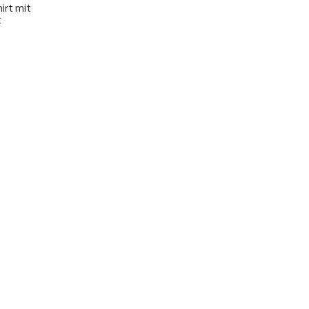
irt mit
t
5 Sternen