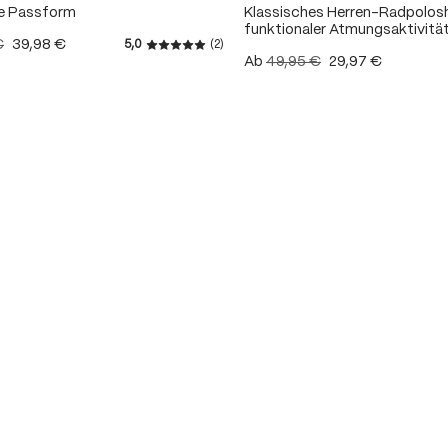
e Passform
Klassisches Herren-Radpolosh
funktionaler Atmungsaktivitä
€
39,98 €
5,0
(2)
Durchschnittliche Bewertung von 5 von 
Ab
49,95 €
29,97 €