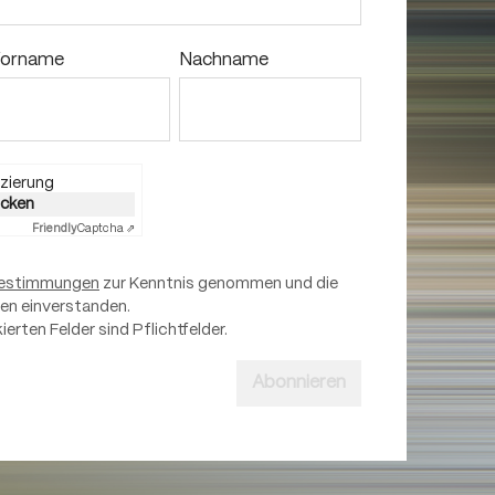
orname
Nachname
zierung
licken
Friendly
Captcha ⇗
estimmungen
zur Kenntnis genommen und die
nen einverstanden.
ierten Felder sind Pflichtfelder.
Abonnieren