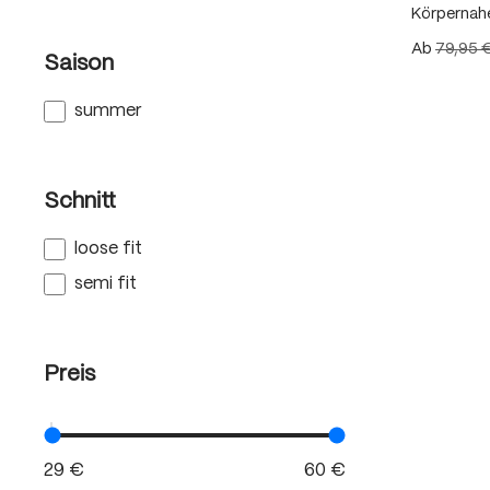
Körpernah
Ab
79,95 
Saison
summer
Schnitt
loose fit
semi fit
Preis