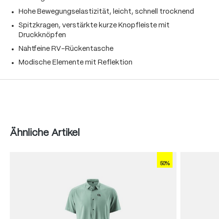
Hohe Bewegungselastizität, leicht, schnell trocknend
Spitzkragen, verstärkte kurze Knopfleiste mit
Druckknöpfen
Nahtfeine RV-Rückentasche
Modische Elemente mit Reflektion
Produktgalerie überspringen
Ähnliche Artikel
50%