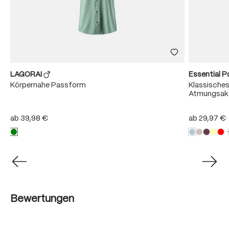
LAGORAI
Essential P
r
Körpernahe Passform
Klassisches
Atmungsakt
ab
39,98 €
ab
29,97 €
Bewertungen