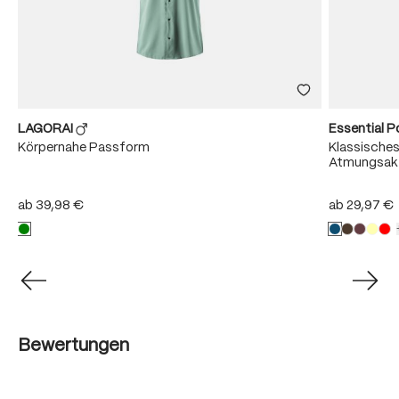
LAGORAI
Essential P
r
Körpernahe Passform
Klassisches
Atmungsakt
ab
39,98 €
ab
29,97 €
Bewertungen