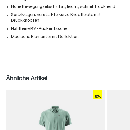
Hohe Bewegungselastizität, leicht, schnell trocknend
Spitzkragen, verstärkte kurze Knopfleiste mit
Druckknöpfen
Nahtfeine RV-Rückentasche
Modische Elemente mit Reflektion
Produktgalerie überspringen
Ähnliche Artikel
50%