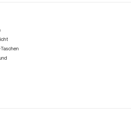
m
icht
-Taschen
Bund