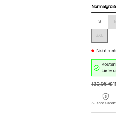
Normalgröß
S
6XL
(Diese Opti
Nicht meh
Kostenl
Lieferu
139,95 €
1
5 Jahre Garan