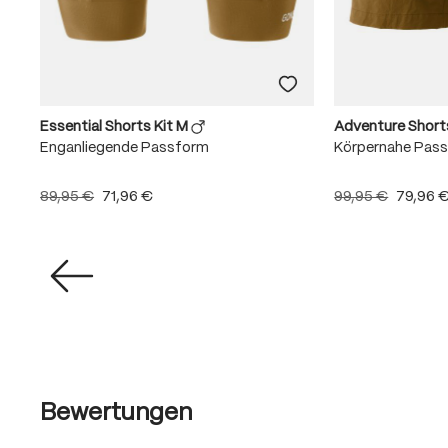
Essential Shorts Kit M
Adventure Shor
Enganliegende Passform
Körpernahe Pas
89,95 €
71,96 €
99,95 €
79,96 
Bewertungen