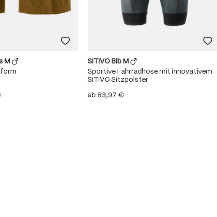
ts M
SITIVO Bib M
sform
Sportive Fahrradhose mit innovativem
SITIVO Sitzpolster
€
ab
83,97 €