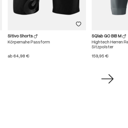
Sitivo Shorts
SQlab GO BIB M
Körpernahe Passform
Hightech Herren R
Sitzpolster
ab
64,98 €
159,95 €