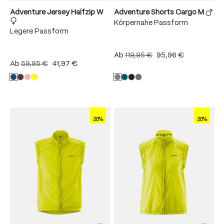
Adventure Jersey Halfzip W
Adventure Shorts Cargo M
Körpernahe Passform
Legere Passform
Ab
119,95 €
95,96 €
Ab
59,95 €
41,97 €
20%
20%