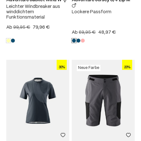
Adventure Jacket Wind W
Adventure Jersey 3/4 Zip M
Leichter Windbreaker aus
winddichtem
Lockere Passform
Funktionsmaterial
Ab
99,95 €
79,96 €
Ab
69,95 €
48,97 €
30%
20%
Neue Farbe