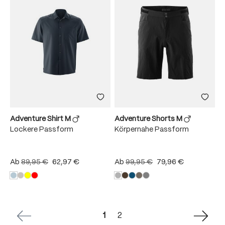
Adventure Shirt M
Adventure Shorts M
Lockere Passform
Körpernahe Passform
Ab
89,95 €
62,97 €
Ab
99,95 €
79,96 €
Seite
Seite
1
2