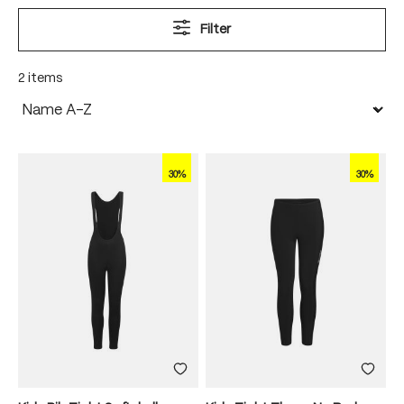
Filter
2 items
30%
30%