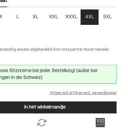
aat
M
L
XL
XXL
XXXL
4XL
5XL
erzending worden afgehandeld door onze partner Storer Handels
ose Sitzcreme bei jeder Bestellung! (außer bei
ngen in die Schweiz)
Prijzen incl. BTW en excl. verzendkosten
In het winkelmandje