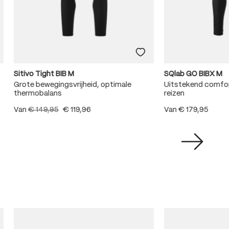
Sitivo Tight BIB M
SQlab GO BIBX M
Grote bewegingsvrijheid, optimale
Uitstekend comfort
thermobalans
reizen
Van
€ 149,95
€ 119,96
Van
€ 179,95