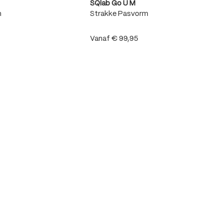
SQlab Go U M
m
Strakke Pasvorm
Vanaf
€ 99,95