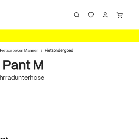
Fietsbroeken Mannen
/
Fietsondergoed
 Pant M
hrradunterhose
len
len