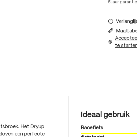
5 jaar garantie
Verlanglij
Maattabe
Accepteer
te starten
Ideaal gebruik
etsbroek. Het Dryup
Racefiets
eloven een perfecte