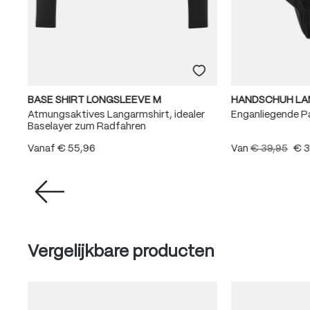
BASE SHIRT LONGSLEEVE M
HANDSCHUH LA
Atmungsaktives Langarmshirt, idealer
Enganliegende 
Baselayer zum Radfahren
Vanaf
€ 55,96
Van
€ 39,95
€ 3
(1)
lde waardering van 5 van 5 sterren
Produktgalerie überspringen
Vergelijkbare producten