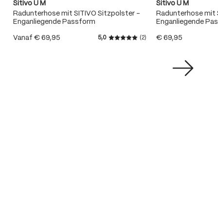
Sitivo U M
Sitivo U M
Radunterhose mit SITIVO Sitzpolster -
Radunterhose mit S
Enganliegende Passform
Enganliegende Pa
Vanaf
€ 69,95
€ 69,95
5,0
(2)
Gemiddelde waardering van 5 