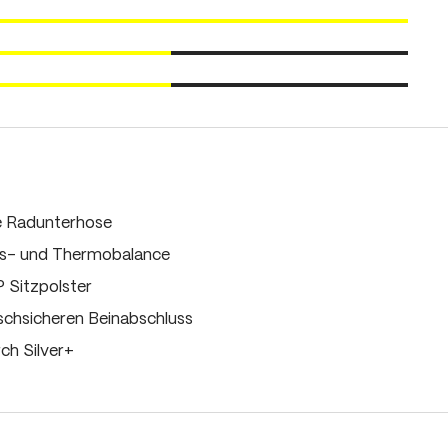
ne Radunterhose
ts- und Thermobalance
 Sitzpolster
schsicheren Beinabschluss
h Silver+