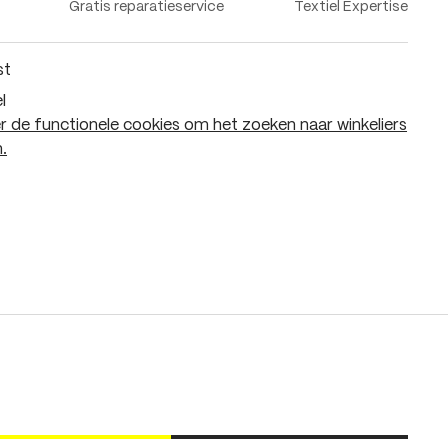
Gratis reparatieservice
Textiel Expertise
st
l
 de functionele cookies om het zoeken naar winkeliers
.
In het winkelmandje