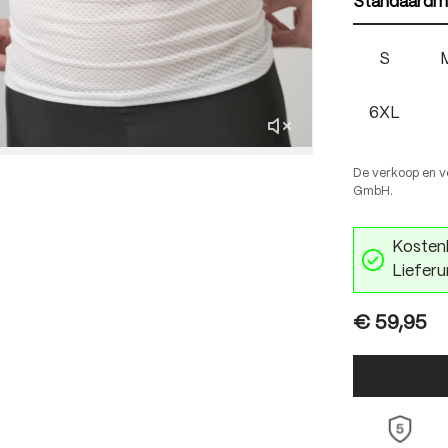
Standaardm
S
6XL
De verkoop en v
GmbH.
Kostenl
Lieferu
€ 59,95