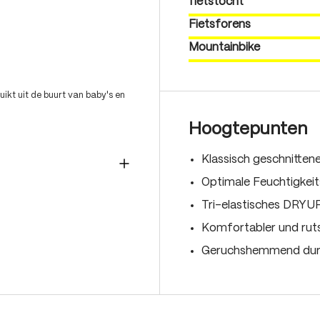
fietstocht
Fietsforens
Mountainbike
ikt uit de buurt van baby's en
Hoogtepunten
Klassisch geschnitte
Optimale Feuchtigkei
Tri-elastisches DRYUP
Komfortabler und rut
Geruchshemmend durc