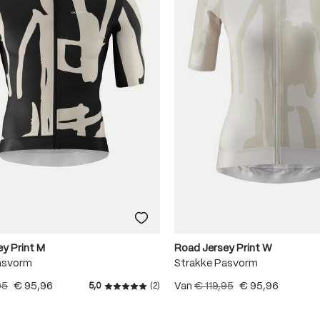
 5 sterren
 5 sterren
 5 sterren
 5 sterren
 5 sterren
y Print M
Road Jersey Print W
asvorm
Strakke Pasvorm
95
€ 95,96
Van
€ 119,95
€ 95,96
5,0
(2)
Gemiddelde waardering van 5 van 5 ster