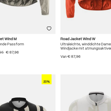
et Wind M
Road Jacket Wind W
ende Passform
Ultraleichte, winddichte Dam
Windjacke mit atmungsaktive
,95
€ 87,96
Van
€ 87,96
20%