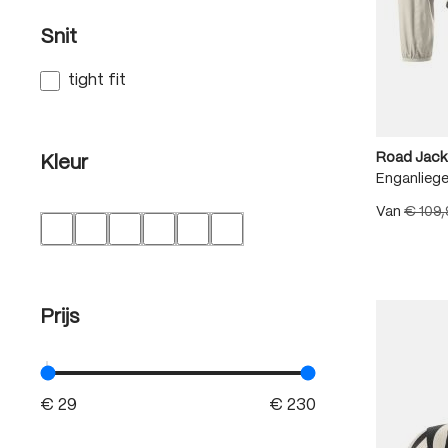
Snit
tight fit
Road Jack
Kleur
Enganlieg
Van
€ 109
Prijs