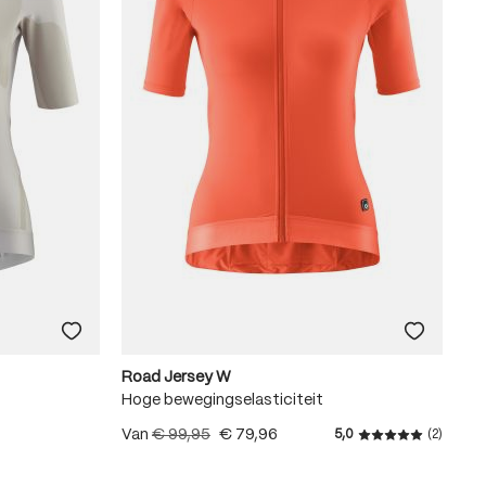
Road Jersey W
Hoge bewegingselasticiteit
Van
€ 99,95
€ 79,96
5,0
(2)
ren
Gemiddelde waar