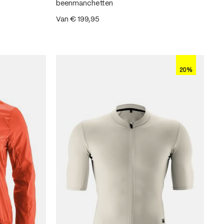
beenmanchetten
ren
Van
€ 199,95
20%