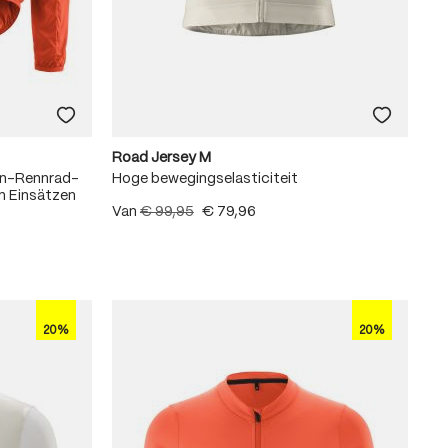
Road Jersey M
en-Rennrad-
Hoge bewegingselasticiteit
n Einsätzen
Van
€ 99,95
€ 79,96
20%
20%