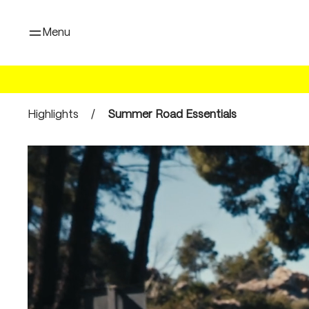
oekopdracht
Ga naar de hoofdnavigatie
Menu
Highlights
/
Summer Road Essentials