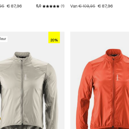
,95
€ 87,96
Van
€ 109,95
€ 87,96
5,0
(1)
Gemiddelde waardering van 5 van 5 ster
leur
20%