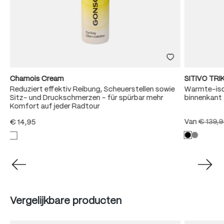
Chamois Cream
SITIVO TR
Reduziert effektiv Reibung, Scheuerstellen sowie
Warmte-iso
Sitz- und Druckschmerzen – für spürbar mehr
binnenkant
Komfort auf jeder Radtour
Van
€ 139,
€ 14,95
Produktgalerie überspringen
Vergelijkbare producten