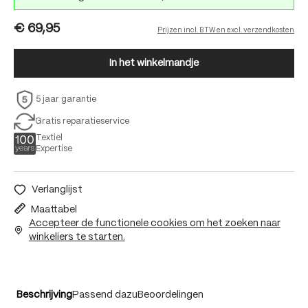
€ 69,95
Prijzen incl. BTW en excl. verzendkosten
In het winkelmandje
5 jaar garantie
Gratis reparatieservice
Textiel
Expertise
Verlanglijst
Maattabel
Accepteer de functionele cookies om het zoeken naar
winkeliers te starten.
Beschrijving
Passend dazu
Beoordelingen