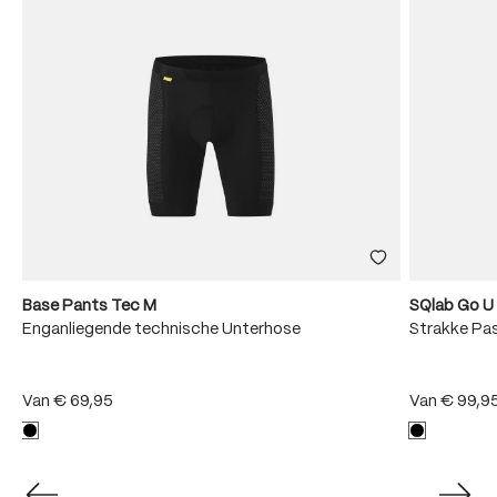
Base Pants Tec M
SQlab Go U
Enganliegende technische Unterhose
Strakke Pa
Van
€ 69,95
Van
€ 99,9