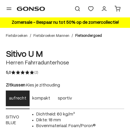
hoofdinhoud
Zomersale – Bespaar nu tot 50% op de zomercollectie!
Fietsbroeken
/
Fietsbroeken Mannen
/
Fietsondergoed
Bildergalerie überspringen
Sitivo U M
Herren Fahrradunterhose
5,0
(2)
Gemiddelde waardering van 5 van 5 sterren
auswählen
Zitkussen
Kies je zithouding
aufrecht
kompakt
sportiv
Dichtheid: 60 kg/m³
SITIVO
Dikte: 18 mm
BLUE
Bovenmateriaal: Foam/Poron®