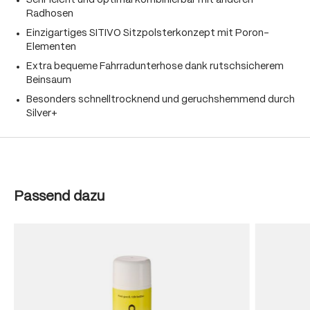
Sehr leicht und optimal kombinierbar mit anderen
Radhosen
Einzigartiges SITIVO Sitzpolsterkonzept mit Poron-
Elementen
Extra bequeme Fahrradunterhose dank rutschsicherem
Beinsaum
Besonders schnelltrocknend und geruchshemmend durch
Silver+
Produktgalerie überspringen
Passend dazu