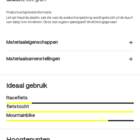
Gewicht:
380 gram
Productveiligheidsinformatie
Let op! Houd de plastic zak die voor de productverpakking wordt gebruikt uit de buurt
van baby's en kinderen. Deze zak is geen speelgoed! Verstikkingsgevaar!
Materiaaleigenschappen
Materiaalsamenstellingen
Ideaal gebruik
Racefiets
fietstocht
Mountainbike