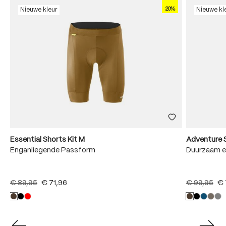
20%
Nieuwe kleur
Nieuwe kl
Essential Shorts Kit M
Adventure 
Enganliegende Passform
Duurzaam e
€ 89,95
€ 71,96
€ 99,95
€ 