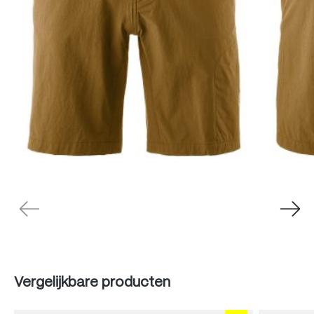
Produktgalerie überspringen
Vergelijkbare producten