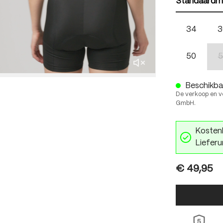
Standaardm
34
3
50
5
Beschikbaa
De verkoop en v
GmbH.
Kostenl
Lieferu
€ 49,95