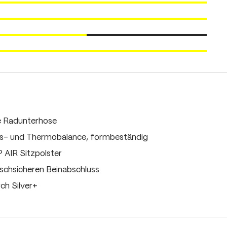
ne Radunterhose
ts- und Thermobalance, formbeständig
 AIR Sitzpolster
schsicheren Beinabschluss
h Silver+