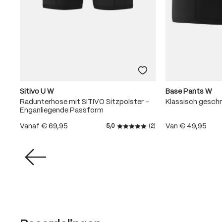
Sitivo U W
Base Pants W
Radunterhose mit SITIVO Sitzpolster -
Klassisch gesch
Enganliegende Passform
Vanaf
€ 69,95
Van
€ 49,95
5,0
(2)
Gemiddelde waardering van 