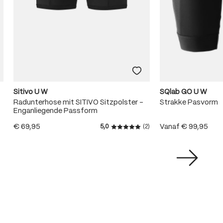
Sitivo U W
SQlab GO U W
Radunterhose mit SITIVO Sitzpolster -
Strakke Pasvorm
Enganliegende Passform
€ 69,95
Vanaf
€ 99,95
5,0
(2)
Gemiddelde waardering van 5 