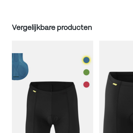
Produktgalerie überspringen
Vergelijkbare producten