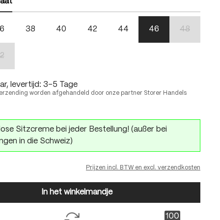
aat
6
38
40
42
44
46
48
(Deze optie 
2
(Deze optie is momenteel niet beschikbaar.)
r, levertijd: 3-5 Tage
erzending worden afgehandeld door onze partner Storer Handels
ose Sitzcreme bei jeder Bestellung! (außer bei
ngen in die Schweiz)
Prijzen incl. BTW en excl. verzendkosten
In het winkelmandje