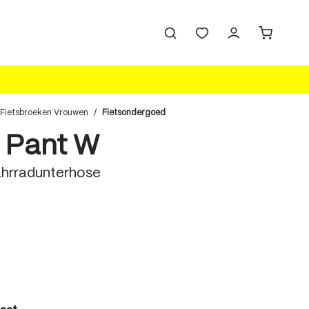
Fietsbroeken Vrouwen
/
Fietsondergoed
 Pant W
hrradunterhose
len
len