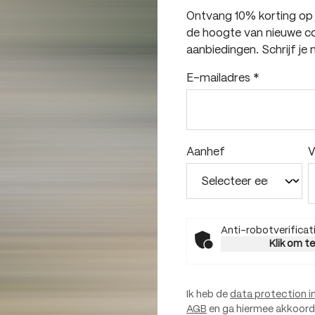
Ontvang 10% korting op je
de hoogte van nieuwe col
aanbiedingen. Schrijf je 
E-mailadres
*
Aanhef
V
Anti-robotverificat
Klik om t
Ik heb de
data protection i
AGB
en ga hiermee akkoord