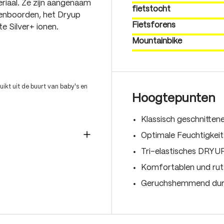
riaal. Ze zijn aangenaam
fietstocht
eenboorden, het Dryup
Fietsforens
e Silver+ ionen.
Mountainbike
ikt uit de buurt van baby's en
Hoogtepunten
Klassisch geschnitte
Optimale Feuchtigkei
Tri-elastisches DRYUP
Komfortablen und rut
Geruchshemmend durc