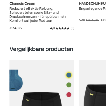
Chamois Cream
HANDSCHUH KU
Reduziert effektiv Reibung,
Enganliegende 
Scheuerstellen sowie Sitz- und
Druckschmerzen – für spürbar mehr
Van
€ 34,95
€ 
Komfort auf jeder Radtour
€ 14,95
4,8
(6)
Gemiddelde waardering van 4
Produktgalerie überspringen
Vergelijkbare producten