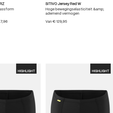
RZ
SITIVO Jersey Red W
Passform
Hoge bewegingselasticiteit &amp;
ademend vermogen
27,96
Van
€ 129,95
.8 van 5 sterren
HIGHLIGHT
HIGHLIGHT