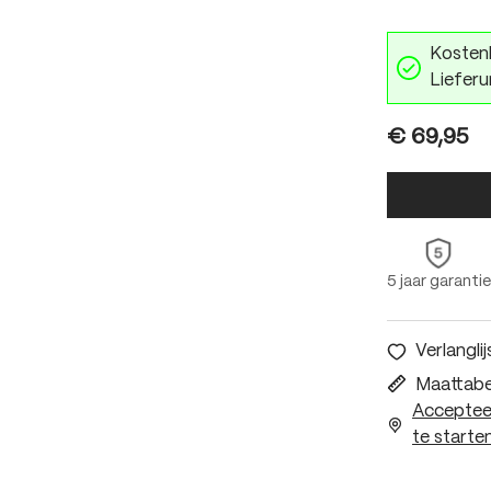
Kostenl
Lieferu
€ 69,95
5 jaar garantie
Verlanglij
Maattabe
Accepteer
te starten