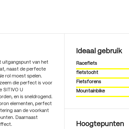
Ideaal gebruik
et uitgangspunt van het
Racefiets
at, naast de perfecte
fietstocht
le rol moest spelen.
Fietsforens
 zeem die perfect is voor
De SITIVO U
Mountainbike
orden, en is sneldrogend.
oron elementen, perfect
lstering aan de voorkant
punten. Daarnaast
Hoogtepunten
ffect.