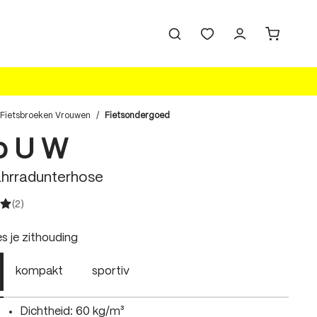
Fietsbroeken Vrouwen
/
Fietsondergoed
vo U W
hrradunterhose
(2)
e waardering van 5 van 5 sterren
swählen
es je zithouding
kompakt
sportiv
Dichtheid: 60 kg/m³