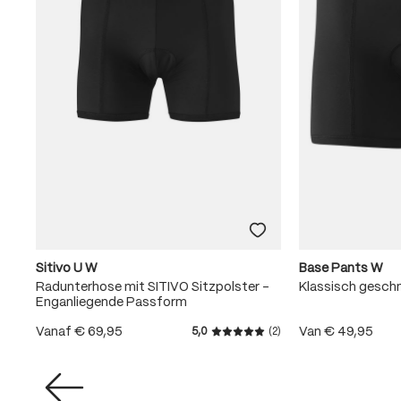
Sitivo U W
Base Pants W
Radunterhose mit SITIVO Sitzpolster -
Klassisch gesch
Enganliegende Passform
Vanaf
€ 69,95
Van
€ 49,95
5,0
(2)
Gemiddelde waardering van 