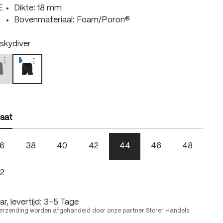
E
Dikte: 18 mm
Bovenmateriaal: Foam/Poron®
len
 skydiver
right green
lack / fire
black / skydiver
 is momenteel niet beschikbaar.)
Deze optie is momenteel niet beschikbaar.)
len
aat
6
38
40
42
44
46
48
2
r, levertijd: 3-5 Tage
erzending worden afgehandeld door onze partner Storer Handels