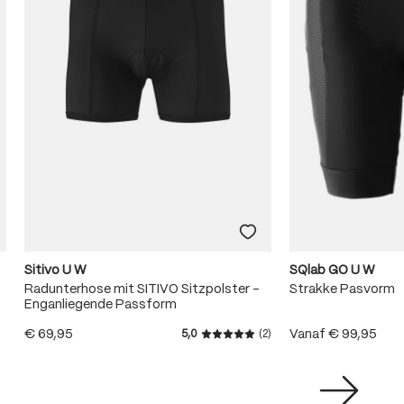
Sitivo U W
SQlab GO U W
Radunterhose mit SITIVO Sitzpolster -
Strakke Pasvorm
Enganliegende Passform
€ 69,95
Vanaf
€ 99,95
5,0
(2)
Gemiddelde waardering van 5 