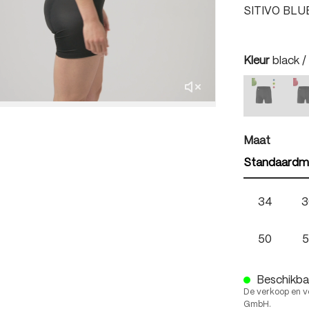
SITIVO BLU
auswäh
Kleur
black /
black / b
b
(Deze optie
(
auswäh
Maat
Standaardm
34
3
50
5
Beschikbaa
De verkoop en v
GmbH.