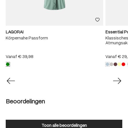
LAGORAI
Essential P
Körpernahe Passform
Klassisches
Atmungsakt
Vanaf
€ 39,98
Vanaf
€ 29
Beoordelingen
Toon alle beoordelingen