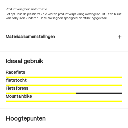
Productveiligheidsinformatie
Let op! Houd de plastic zak die voor de productverpakking wordt gebruikt uit de buurt
van baby's en kinderen. Deze zak is geen speelgoed! Verstikkingsgevaar!
Materiaalsamenstellingen
Ideaal gebruik
Racefiets
fietstocht
Fietsforens
Mountainbike
Hoogtepunten