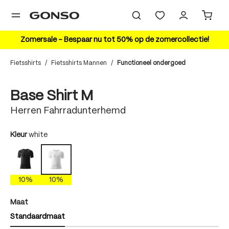
hoofdinhoud
Zomersale – Bespaar nu tot 50% op de zomercollectie!
Fietsshirts
/
Fietsshirts Mannen
/
Functioneel ondergoed
Bildergalerie überspringen
10%
Base Shirt M
Herren Fahrradunterhemd
auswählen
Kleur
white
black
white
10%
10%
auswählen
Maat
Standaardmaat