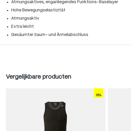
Atmungsaktives, enganliegendes Funktions-Baselayer
Hohe Bewegungselastizität
Atmungsaktiv
Extra leicht
Gesäumter Saum- und Ärmelabschluss
Produktgalerie überspringen
Vergelijkbare producten
10%