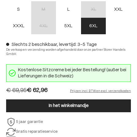
S
M
L
XL
XXL
(Deze optie is momenteel niet beschikbaar.)
(Deze optie is momenteel nie
XXXL
4XL
5XL
6XL
(Deze optie is momenteel niet beschikbaar.)
Slechts 2 beschikbaar, levertijd: 3-5 Tage
De verkoop en verzending worden afgehandeld door onze partner Storer Handels
GmbH.
Kostenlose Sitzcreme bei jeder Bestellung! (außer bei
Lieferungen in die Schweiz)
€ 69,95
€ 62,96
Prijzen incl. BTW en excl. verzendkosten
In het winkelmandje
5 jaar garantie
Gratis reparatieservice