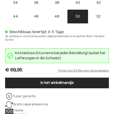
34
36
38
40
42
44
46
48
50
52
Beschikbaar, levertijd: 3-5 Tage
De verkoop en verzending worden afgehandeld door onze partner Storer Handels
GmbH.
Kostenlose Sitzcreme bei jeder Bestellung! (außer bei
Lieferungen in die Schweiz)
€ 69,95
Prijzen incl. BTW en excl. verzendkosten
In het winkelmandje
5 jaar garantie
Gratis reparatieservice
Textiel