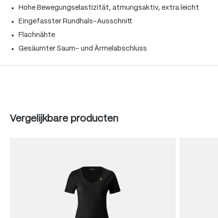
Hohe Bewegungselastizität, atmungsaktiv, extra leicht
Eingefasster Rundhals-Ausschnitt
Flachnähte
Gesäumter Saum- und Ärmelabschluss
Produktgalerie überspringen
Vergelijkbare producten