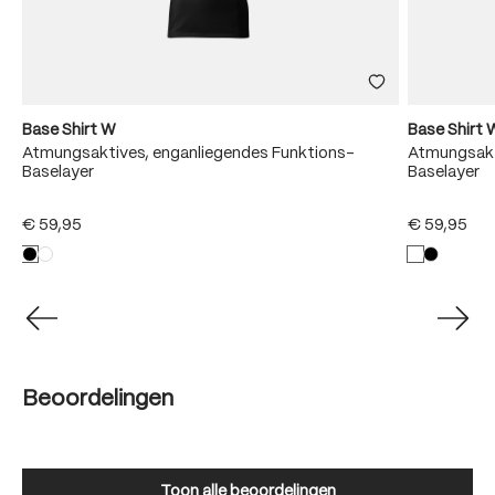
Base Shirt W
Base Shirt 
Atmungsaktives, enganliegendes Funktions-
Atmungsakt
Baselayer
Baselayer
€ 59,95
€ 59,95
Beoordelingen
Toon alle beoordelingen