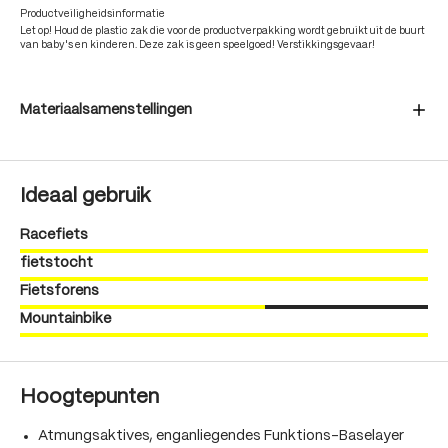
Productveiligheidsinformatie
Let op! Houd de plastic zak die voor de productverpakking wordt gebruikt uit de buurt
van baby's en kinderen. Deze zak is geen speelgoed! Verstikkingsgevaar!
Materiaalsamenstellingen
Ideaal gebruik
Racefiets
fietstocht
Fietsforens
Mountainbike
Hoogtepunten
Atmungsaktives, enganliegendes Funktions-Baselayer