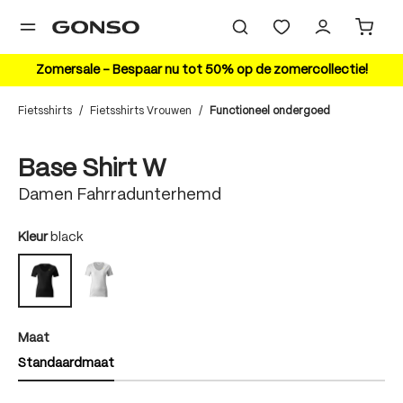
hoofdinhoud
Zomersale – Bespaar nu tot 50% op de zomercollectie!
Fietsshirts
/
Fietsshirts Vrouwen
/
Functioneel ondergoed
Bildergalerie überspringen
Base Shirt W
Damen Fahrradunterhemd
auswählen
Kleur
black
white
black
auswählen
Maat
Standaardmaat