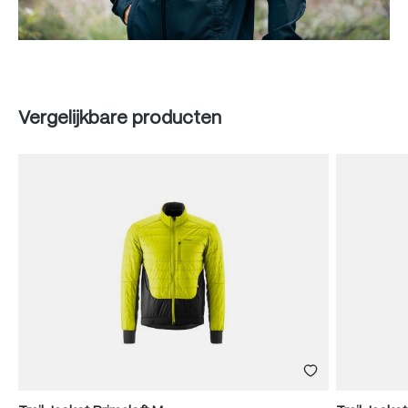
Produktgalerie überspringen
Vergelijkbare producten