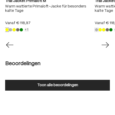
Trail Jacket Primaloft M
Trail Jacke
Warm wattierte Primaloft-Jacke für besonders
Warm wattie
kalte Tage
kalte Tage
Vanaf
€ 118,97
Vanaf
€ 118
+1
Beoordelingen
Toon alle beoordelingen