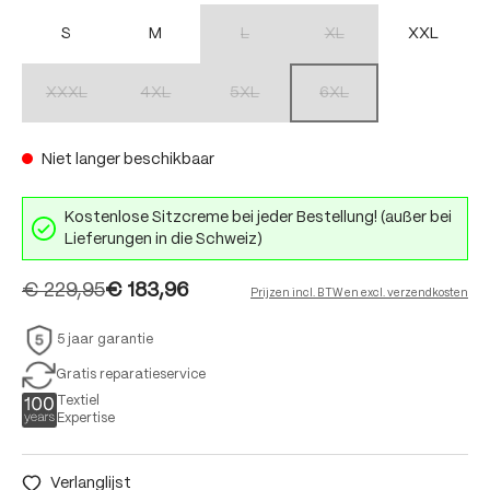
S
M
L
XL
XXL
(Deze optie is momenteel niet beschikbaar.)
(Deze optie is momenteel nie
XXXL
4XL
5XL
6XL
(Deze optie is momenteel niet beschikbaar.)
(Deze optie is momenteel niet beschikbaar.)
(Deze optie is momenteel niet beschikbaar.)
(Deze optie is momenteel nie
Niet langer beschikbaar
Kostenlose Sitzcreme bei jeder Bestellung! (außer bei
Lieferungen in die Schweiz)
€ 229,95
€ 183,96
Prijzen incl. BTW en excl. verzendkosten
5 jaar garantie
Gratis reparatieservice
Textiel
Expertise
Verlanglijst