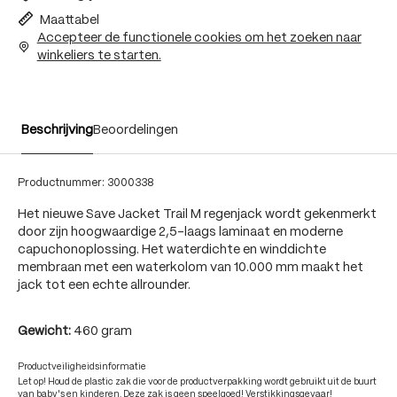
Maattabel
Accepteer de functionele cookies om het zoeken naar
winkeliers te starten.
Beschrijving
Beoordelingen
Productnummer:
3000338
Het nieuwe Save Jacket Trail M regenjack wordt gekenmerkt
door zijn hoogwaardige 2,5-laags laminaat en moderne
capuchonoplossing. Het waterdichte en winddichte
membraan met een waterkolom van 10.000 mm maakt het
jack tot een echte allrounder.
Gewicht:
460 gram
Productveiligheidsinformatie
Let op! Houd de plastic zak die voor de productverpakking wordt gebruikt uit de buurt
van baby's en kinderen. Deze zak is geen speelgoed! Verstikkingsgevaar!