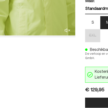
auswäh
Maat
Standaardm
S
6XL
(Deze optie
Beschikbaa
De verkoop en v
GmbH.
Kostenl
Lieferu
€ 129,95