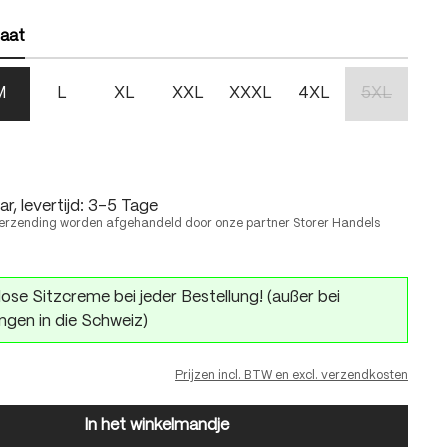
len
aat
M
L
XL
XXL
XXXL
4XL
5XL
(Deze optie 
 is momenteel niet beschikbaar.)
r, levertijd: 3-5 Tage
erzending worden afgehandeld door onze partner Storer Handels
ose Sitzcreme bei jeder Bestellung! (außer bei
ngen in die Schweiz)
Prijzen incl. BTW en excl. verzendkosten
In het winkelmandje