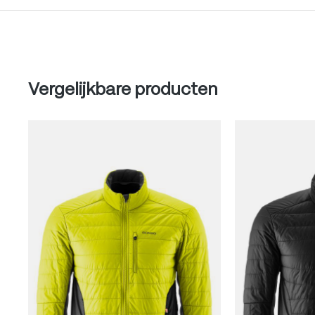
Produktgalerie überspringen
Vergelijkbare producten