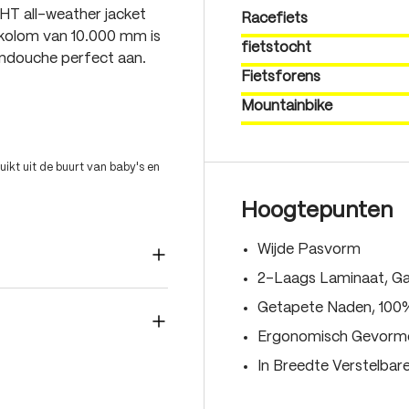
GHT all-weather jacket
Racefiets
kolom van 10.000 mm is
fietstocht
endouche perfect aan.
Fietsforens
Mountainbike
ikt uit de buurt van baby's en
Hoogtepunten
Wijde Pasvorm
2-Laags Laminaat, Ga
Getapete Naden, 100
Ergonomisch Gevor
In Breedte Verstelba