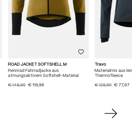
ROAD JACKET SOFTSHELL M
Travo
Rennrad Fahrradjacke aus
Materialmix aus l
atmungsaktivem Softshell-Material
Thermofleece
€ 149,95
€ 119,96
€ 129,95
€ 77,97