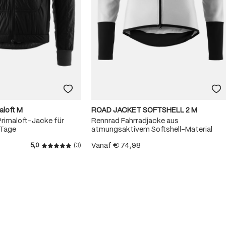
aloft M
ROAD JACKET SOFTSHELL 2 M
rimaloft-Jacke für
Rennrad Fahrradjacke aus
 Tage
atmungsaktivem Softshell-Material
Vanaf
€ 74,98
5,0
(3)
5 van 5 sterren
Gemiddelde waardering van 5 van 5 sterren