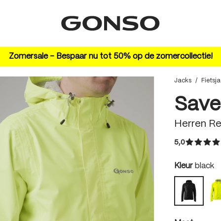
Zomersale – Bespaar nu tot 50% op de zomercollectie!
Jacks
/
Fietsj
Save
Herren Re
5,0
Gemiddeld
auswäh
Kleur
black
black