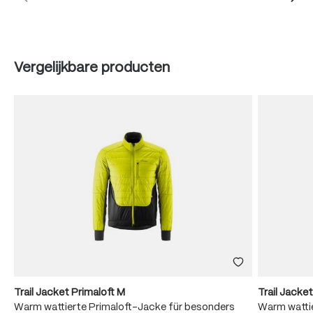
Produktgalerie überspringen
Vergelijkbare producten
Trail Jacket Primaloft M
Trail Jacke
Warm wattierte Primaloft-Jacke für besonders
Warm wattie