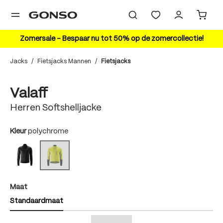
hoofdinhoud
Zomersale – Bespaar nu tot 50% op de zomercollectie!
Jacks
/
Fietsjacks Mannen
/
Fietsjacks
Bildergalerie überspringen
Valaff
Herren Softshelljacke
auswählen
Kleur
polychrome
black/black
polychrome
(Deze optie is momenteel niet beschikbaar.)
auswählen
Maat
Standaardmaat