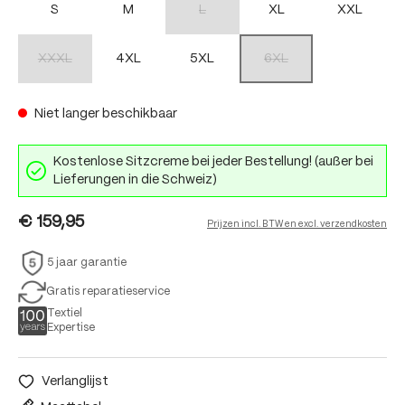
S
M
L
XL
XXL
(Deze optie is momenteel niet beschikbaar.)
XXXL
4XL
5XL
6XL
(Deze optie is momenteel niet beschikbaar.)
(Deze optie is momenteel nie
Niet langer beschikbaar
Kostenlose Sitzcreme bei jeder Bestellung! (außer bei
Lieferungen in die Schweiz)
€ 159,95
Prijzen incl. BTW en excl. verzendkosten
5 jaar garantie
Gratis reparatieservice
Textiel
Expertise
Verlanglijst