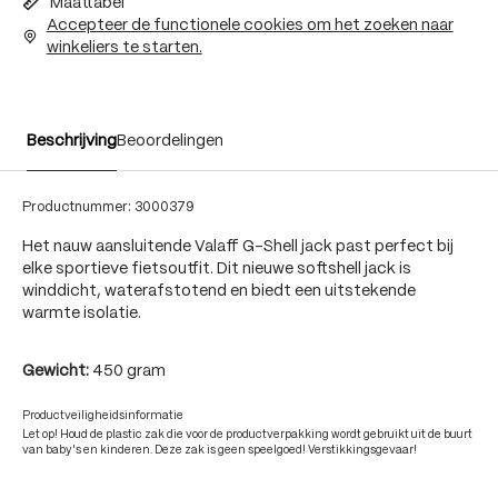
Maattabel
Accepteer de functionele cookies om het zoeken naar
winkeliers te starten.
Beschrijving
Beoordelingen
Productnummer:
3000379
Het nauw aansluitende Valaff G-Shell jack past perfect bij
elke sportieve fietsoutfit. Dit nieuwe softshell jack is
winddicht, waterafstotend en biedt een uitstekende
warmte isolatie.
Gewicht:
450 gram
Productveiligheidsinformatie
Let op! Houd de plastic zak die voor de productverpakking wordt gebruikt uit de buurt
van baby's en kinderen. Deze zak is geen speelgoed! Verstikkingsgevaar!