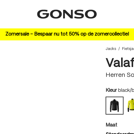
Zomersale – Bespaar nu tot 50% op de zomercollectie!
Jacks
/
Fietsj
Valaf
Herren So
auswäh
Kleur
black/
black/bl
auswäh
Maat