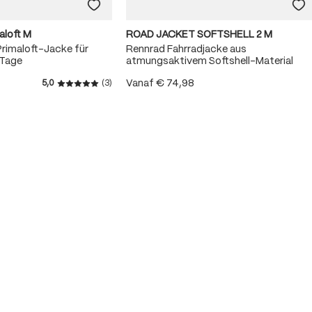
aloft M
ROAD JACKET SOFTSHELL 2 M
rimaloft-Jacke für
Rennrad Fahrradjacke aus
 Tage
atmungsaktivem Softshell-Material
Vanaf
€ 74,98
5,0
(3)
5 van 5 sterren
Gemiddelde waardering van 5 van 5 sterren