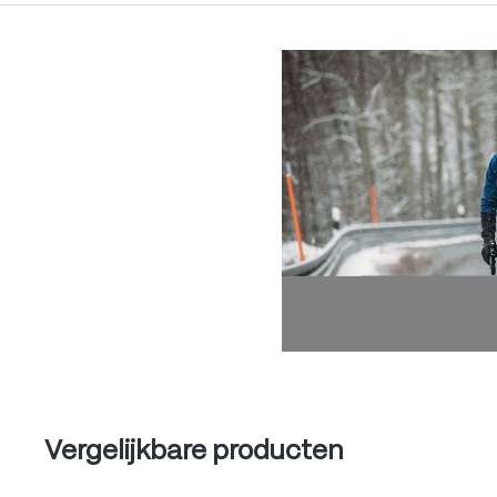
Produktgalerie überspringen
Produktgalerie überspringen
Vergelijkbare producten