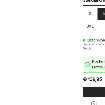
Standaardm
S
6XL
Beschikbaa
De verkoop en v
GmbH.
Kostenl
Lieferu
€ 139,95