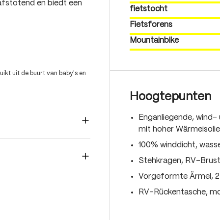
erafstotend en biedt een
fietstocht
Fietsforens
Mountainbike
ikt uit de buurt van baby's en
Hoogtepunten
Enganliegende, wind-
mit hoher Wärmeisolie
100% winddicht, wass
Stehkragen, RV-Brust
Vorgeformte Ärmel, 2
RV-Rückentasche, mod