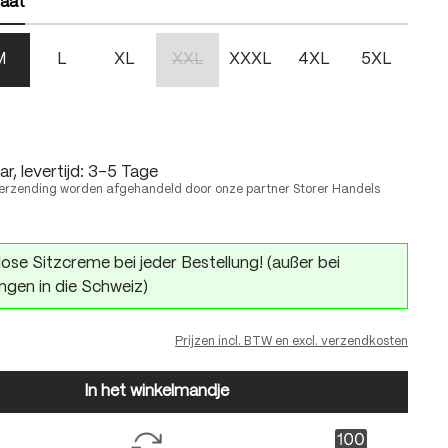
aat
M
L
XL
XXL
XXXL
4XL
5XL
(Deze optie is momenteel niet beschikbaar.)
r, levertijd: 3-5 Tage
erzending worden afgehandeld door onze partner Storer Handels
ose Sitzcreme bei jeder Bestellung! (außer bei
ngen in die Schweiz)
Prijzen incl. BTW en excl. verzendkosten
In het winkelmandje