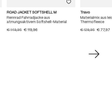
ROAD JACKET SOFTSHELL M
Travo
Rennrad Fahrradjacke aus
Materialmix aus l
atmungsaktivem Softshell-Material
Thermofleece
€ 149,95
€ 119,96
€ 129,95
€ 77,97