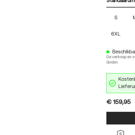
Standaardm
S
6XL
Beschikbaa
De verkoop en v
GmbH.
Kostenl
Lieferu
€ 159,95