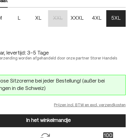
aat
M
L
XL
XXL
XXXL
4XL
5XL
(Deze optie is momenteel niet beschikbaar.)
r, levertijd: 3-5 Tage
erzending worden afgehandeld door onze partner Storer Handels
ose Sitzcreme bei jeder Bestellung! (außer bei
ngen in die Schweiz)
Prijzen incl. BTW en excl. verzendkosten
In het winkelmandje