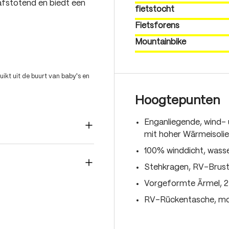
erafstotend en biedt een
fietstocht
Fietsforens
Mountainbike
ikt uit de buurt van baby's en
Hoogtepunten
Enganliegende, wind-
mit hoher Wärmeisolie
100% winddicht, wass
Stehkragen, RV-Brust
Vorgeformte Ärmel, 2
RV-Rückentasche, mod