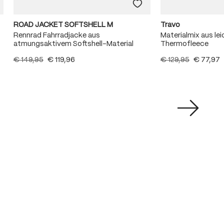
ROAD JACKET SOFTSHELL M
Travo
Rennrad Fahrradjacke aus
Materialmix aus l
atmungsaktivem Softshell-Material
Thermofleece
€ 149,95
€ 119,96
€ 129,95
€ 77,97