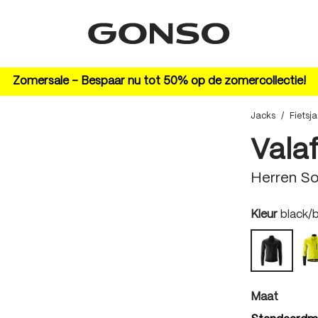
Zomersale – Bespaar nu tot 50% op de zomercollectie!
Jacks
/
Fietsj
Valaf
Herren So
auswäh
Kleur
black/
black/bl
auswäh
Maat