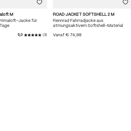
aloft M
ROAD JACKET SOFTSHELL 2 M
rimaloft-Jacke für
Rennrad Fahrradjacke aus
 Tage
atmungsaktivem Softshell-Material
Vanaf
€ 74,98
5,0
(3)
5 van 5 sterren
Gemiddelde waardering van 5 van 5 sterren