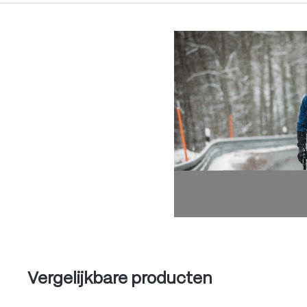
Produktgalerie überspringen
Produktgalerie überspringen
Vergelijkbare producten