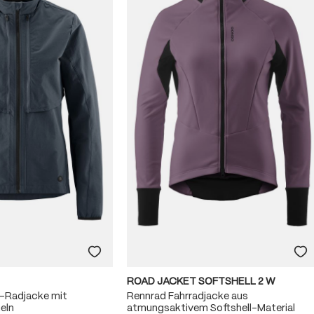
ROAD JACKET SOFTSHELL 2 W
-1-Radjacke mit
Rennrad Fahrradjacke aus
eln
atmungsaktivem Softshell-Material