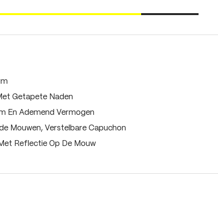
rm
Met Getapete Naden
om En Ademend Vermogen
e Mouwen, Verstelbare Capuchon
Met Reflectie Op De Mouw