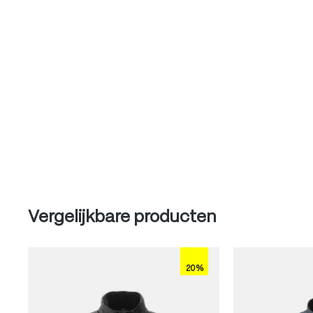
Produktgalerie überspringen
Vergelijkbare producten
20%