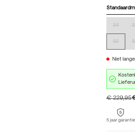
Standaardm
34
3
(Deze optie
50
5
(Deze optie
Niet lange
Kostenl
Lieferu
€ 229,95
€
5 jaar garantie