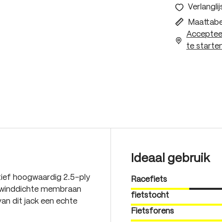
Verlanglij
Maattabe
Accepteer
te starten
Ideaal gebruik
tief hoogwaardig 2.5-ply
Racefiets
n winddichte membraan
fietstocht
an dit jack een echte
Fietsforens