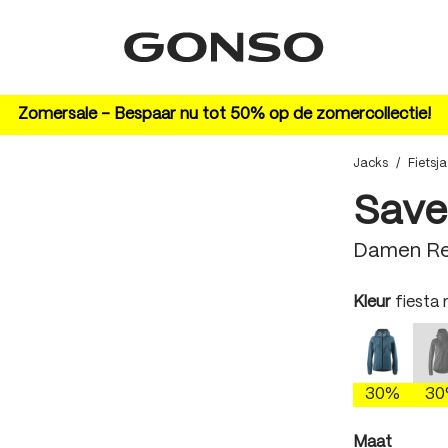
Zomersale – Bespaar nu tot 50% op de zomercollectie!
Jacks
/
Fietsj
Save
Damen Re
auswäh
Kleur
fiesta 
ao blue
(
30%
3
auswäh
Maat