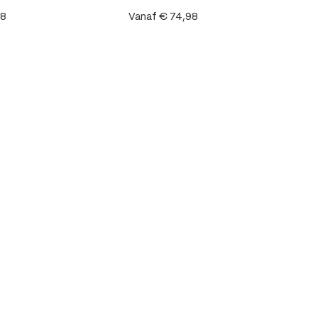
98
Vanaf
€ 74,98
5 van 5 sterren