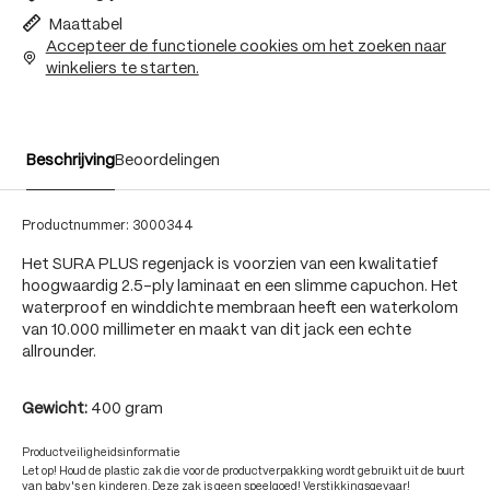
Maattabel
Accepteer de functionele cookies om het zoeken naar
winkeliers te starten.
Beschrijving
Beoordelingen
Productnummer:
3000344
Het SURA PLUS regenjack is voorzien van een kwalitatief
hoogwaardig 2.5-ply laminaat en een slimme capuchon. Het
waterproof en winddichte membraan heeft een waterkolom
van 10.000 millimeter en maakt van dit jack een echte
allrounder.
Gewicht:
400 gram
Productveiligheidsinformatie
Let op! Houd de plastic zak die voor de productverpakking wordt gebruikt uit de buurt
van baby's en kinderen. Deze zak is geen speelgoed! Verstikkingsgevaar!