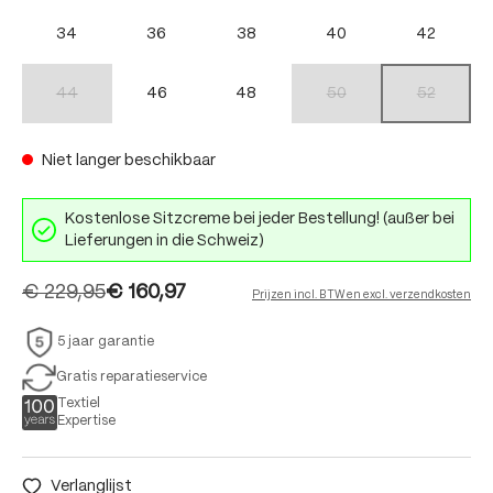
34
36
38
40
42
44
46
48
50
52
(Deze optie is momenteel niet beschikbaar.)
(Deze optie is momenteel nie
(Deze optie 
Niet langer beschikbaar
Kostenlose Sitzcreme bei jeder Bestellung! (außer bei
Lieferungen in die Schweiz)
€ 229,95
€ 160,97
Prijzen incl. BTW en excl. verzendkosten
5 jaar garantie
Gratis reparatieservice
Textiel
Expertise
Verlanglijst