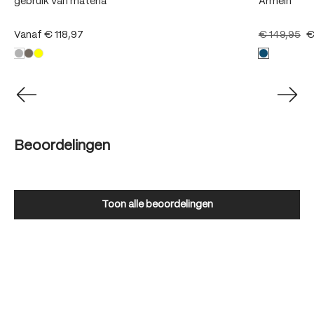
gebruik van materia
Ärmeln
Vanaf
€ 118,97
€ 149,95
€
Beoordelingen
Toon alle beoordelingen