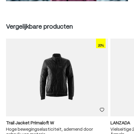
Produktgalerie überspringen
Vergelijkbare producten
20%
Trail Jacket Primaloft W
LANZADA
Hoge bewegingselasticiteit, ademend door
Vielseitige