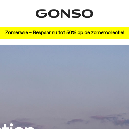
Zomersale – Bespaar nu tot 50% op de zomercollectie!