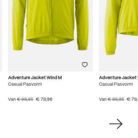
Adventure Jacket Wind M
Adventure Jacket
Casual Pasvorm
Casual Pasvorm
l
Van
€ 99,95
€ 79,96
Van
€ 99,95
€ 79