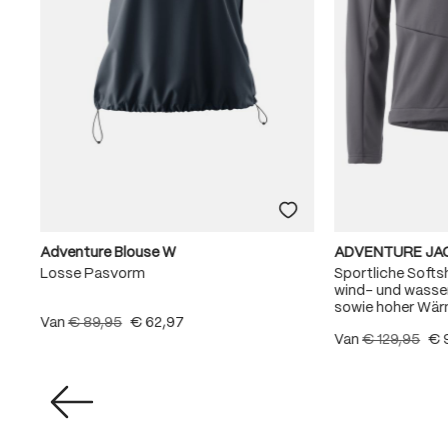
Black
Week
Adventure Blouse W
ADVENTURE JA
Losse Pasvorm
Sportliche Softs
wind- und wasse
sowie hoher Wär
Van
€ 89,95
€ 62,97
Special
Van
€ 129,95
€ 