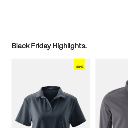
Produktgalerie überspringen
Black Friday Highlights.
30%