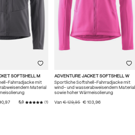
CKET SOFTSHELL M
ADVENTURE JACKET SOFTSHELL W
hell-Fahrradjacke mit
Sportliche Softshell-Fahrradjacke mit
rabweisendem Material
wind- und wasserabweisendem Materia
meisolierung
sowie hoher Wärmeisolierung
90,97
Van
€ 129,95
€ 103,96
5,0
(1)
Gemiddelde waardering van 5 van 5 sterren