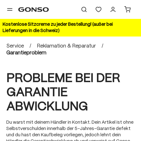
alt springen
Kostenlose Sitzcreme zu jeder Bestellung! (außer bei
Lieferungen in die Schweiz)
Service
/
Reklamation & Reparatur
/
Garantieproblem
PROBLEME BEI DER
GARANTIE
ABWICKLUNG
Du warst mit deinem Händler in Kontakt. Dein Artikel ist ohne
Selbstverschulden innerhalb der 5-Jahres-Garantie defekt
und du hast den Kaufbeleg vorliegen, jedoch lehnt dein