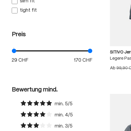
slim fit
tight fit
Preis
SITIVO Je
Legere Pa
Ab
99,90 
Bewertung mind.
min. 5/5
Filter hinzufügen: Minimum Bewertung von 5 von 
min. 4/5
Filter hinzufügen: Minimum Bewertung von 4 von 
min. 3/5