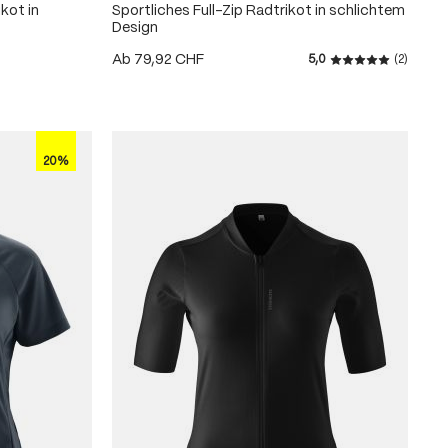
kot in
Sportliches Full-Zip Radtrikot in schlichtem
Design
Ab
79,92 CHF
5,0
(2)
Durchschnittlic
20%