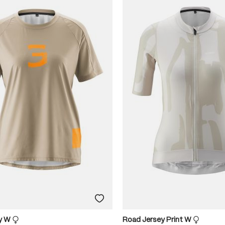
ey W
Road Jersey Print W