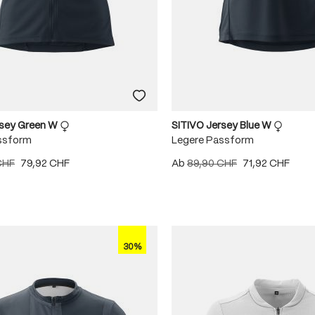
rsey Green W
SITIVO Jersey Blue W
ssform
Legere Passform
CHF
79,92 CHF
Ab
89,90 CHF
71,92 CHF
30%
5 Sternen
5 Sternen