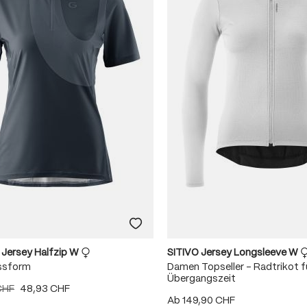
5 Sternen
 Sternen
 Sternen
 Jersey Halfzip W
SITIVO Jersey Longsleeve W
ssform
Damen Topseller – Radtrikot fü
Übergangszeit
CHF
48,93 CHF
Ab
149,90 CHF