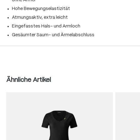
ohne Ärmel
Hohe Bewegungselastizität
Atmungsaktiv, extra leicht
Eingefasstes Hals- und Armloch
Gesäumter Saum- und Ärmelabschluss
Produktgalerie überspringen
Ähnliche Artikel