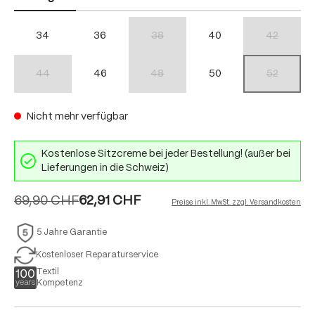
34
36
38
40
42
(Diese Option ist zurzeit nicht verfügbar.)
(Diese Option
44
46
48
50
52
(Diese Option ist zurzeit nicht verfügbar.)
(Diese Option ist zurzeit nicht verfügbar.)
(Diese Option
Nicht mehr verfügbar
Kostenlose Sitzcreme bei jeder Bestellung! (außer bei
Lieferungen in die Schweiz)
69,90 CHF
62,91 CHF
Preise inkl. MwSt. zzgl. Versandkosten
5 Jahre Garantie
Kostenloser Reparaturservice
Textil
Kompetenz