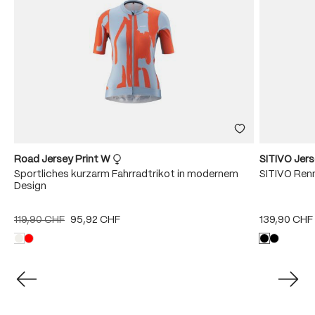
Road Jersey Print W
SITIVO Jer
Sportliches kurzarm Fahrradtrikot in modernem
SITIVO Renn
Design
119,90 CHF
95,92 CHF
139,90 CHF