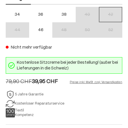
34
36
38
40
42
(Diese Option ist zurzeit nich
(Diese Option
44
46
48
50
52
(Diese Option ist zurzeit nicht verfügbar.)
(Diese Option ist zurzeit nicht verfügbar.)
(Diese Option ist zurzeit nich
(Diese Option
Nicht mehr verfügbar
Kostenlose Sitzcreme bei jeder Bestellung! (außer bei
Lieferungen in die Schweiz)
79,90 CHF
39,95 CHF
Preise inkl. MwSt. zzgl. Versandkosten
5 Jahre Garantie
Kostenloser Reparaturservice
Textil
Kompetenz