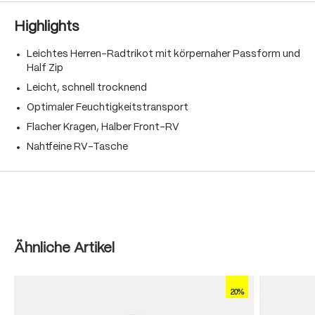
Highlights
Leichtes Herren-Radtrikot mit körpernaher Passform und
Half Zip
Leicht, schnell trocknend
Optimaler Feuchtigkeitstransport
Flacher Kragen, Halber Front-RV
Nahtfeine RV-Tasche
Produktgalerie überspringen
Ähnliche Artikel
20%