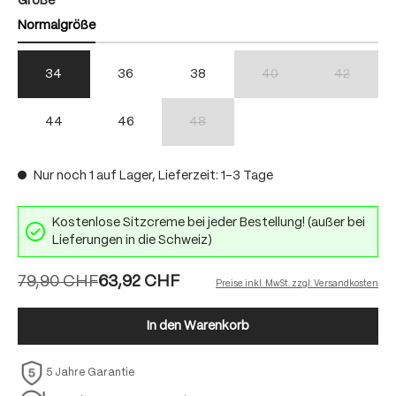
auswählen
Größe
Normalgröße
34
36
38
40
42
(Diese Option ist zurzeit nich
(Diese Option
44
46
48
(Diese Option ist zurzeit nicht verfügbar.)
Nur noch 1 auf Lager, Lieferzeit: 1-3 Tage
Kostenlose Sitzcreme bei jeder Bestellung! (außer bei
Lieferungen in die Schweiz)
79,90 CHF
63,92 CHF
Preise inkl. MwSt. zzgl. Versandkosten
In den Warenkorb
5 Jahre Garantie