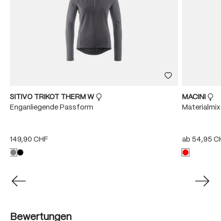
SITIVO TRIKOT THERM W
MACINI
Enganliegende Passform
Materialmix
149,90 CHF
ab
54,95 C
Bewertungen