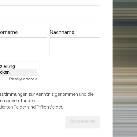
orname
Nachname
zierung
licken
Friendly
Captcha ⇗
estimmungen
zur Kenntnis genommen und die
nen einverstanden.
ierten Felder sind Pflichtfelder.
Abonnieren