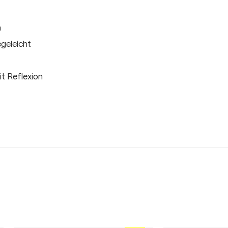
m
egeleicht
t Reflexion