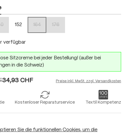
e
40
152
164
176
on ist zurzeit nicht verfügbar.)
(Diese Option ist zurzeit nicht verfügbar.)
(Diese Option ist zurzeit nicht verfügbar.)
(Diese Option ist zurzeit nicht verfügbar.)
r verfügbar
ose Sitzcreme bei jeder Bestellung! (außer bei
ngen in die Schweiz)
F
34,93 CHF
Preise inkl. MwSt. zzgl. Versandkosten
tie
Kostenloser Reparaturservice
Textil Kompetenz
eptieren Sie die funktionellen Cookies, um die