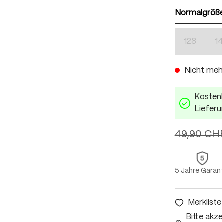
Normalgröß
128
1
(Diese Opti
Nicht meh
Kostenl
Lieferu
49,90 CH
5 Jahre Garan
Merkliste
Bitte akz