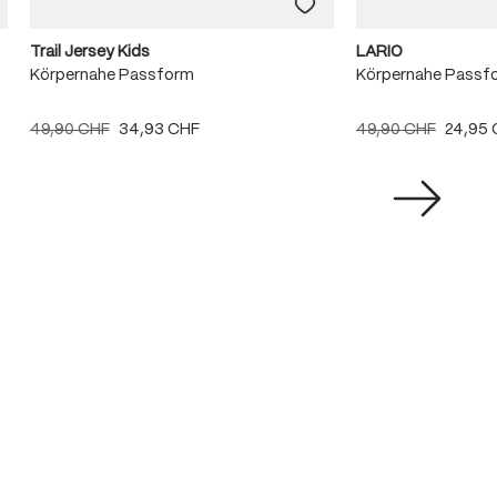
Trail Jersey Kids
LARIO
Körpernahe Passform
Körpernahe Passf
49,90 CHF
34,93 CHF
49,90 CHF
24,95