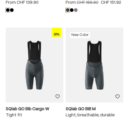
From
CHF 139.90
From
CHF 189.90
CHF 151.92
20%
New Color
SQlab GO Bib Cargo W
SQlab GO BIB M
Tight fit
Light; breathable; durable