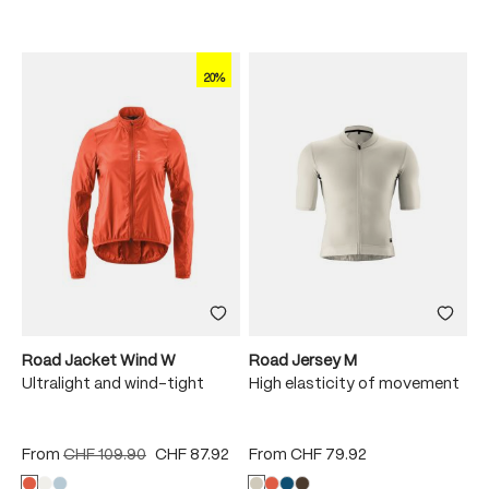
20%
Road Jacket Wind W
Road Jersey M
Ultralight and wind-tight
High elasticity of movement
From
CHF 109.90
CHF 87.92
From
CHF 79.92