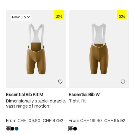
20%
20%
New Color
Essential Bib Kit M
Essential Bib W
Dimensionally stable, durable,
Tight fit
vast range of motion
From
CHF 109.90
CHF 87.92
From
CHF 119.90
CHF 95.92