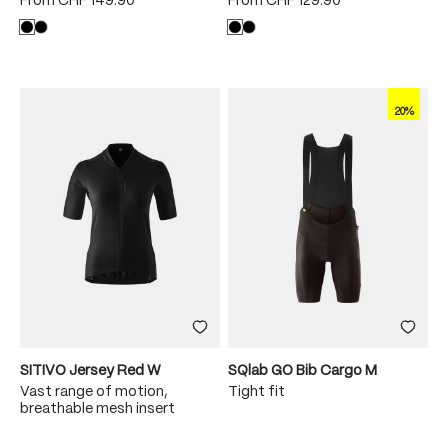
From
CHF 149.90
From
CHF 129.90
20%
SITIVO Jersey Red W
SQlab GO Bib Cargo M
Vast range of motion,
Tight fit
breathable mesh insert