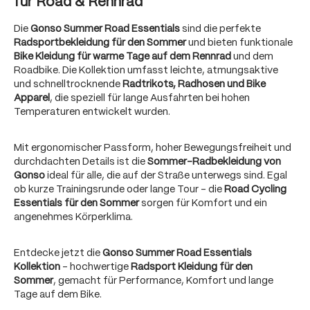
für Road & Rennrad
Die
Gonso Summer Road Essentials
sind die perfekte
Radsportbekleidung für den Sommer
und bieten funktionale
Bike Kleidung für warme Tage auf dem Rennrad
und dem
Roadbike. Die Kollektion umfasst leichte, atmungsaktive
und schnelltrocknende
Radtrikots, Radhosen und Bike
Apparel
, die speziell für lange Ausfahrten bei hohen
Temperaturen entwickelt wurden.
Mit ergonomischer Passform, hoher Bewegungsfreiheit und
durchdachten Details ist die
Sommer-Radbekleidung von
Gonso
ideal für alle, die auf der Straße unterwegs sind. Egal
ob kurze Trainingsrunde oder lange Tour - die
Road Cycling
Essentials für den Sommer
sorgen für Komfort und ein
angenehmes Körperklima.
Entdecke jetzt die
Gonso Summer Road Essentials
Kollektion
- hochwertige
Radsport Kleidung für den
Sommer
, gemacht für Performance, Komfort und lange
Tage auf dem Bike.