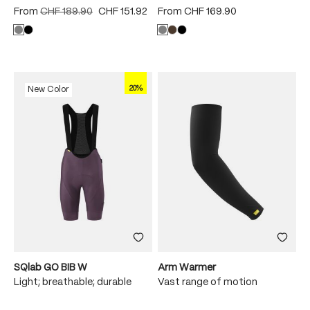
From
CHF 189.90
CHF 151.92
From
CHF 169.90
20%
New Color
SQlab GO BIB W
Arm Warmer
Light; breathable; durable
Vast range of motion