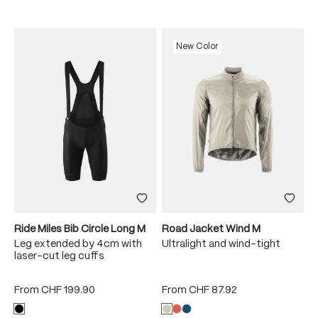
New Color
Ride Miles Bib Circle Long M
Road Jacket Wind M
Leg extended by 4cm with
Ultralight and wind-tight
laser-cut leg cuffs
From
CHF 199.90
From
CHF 87.92