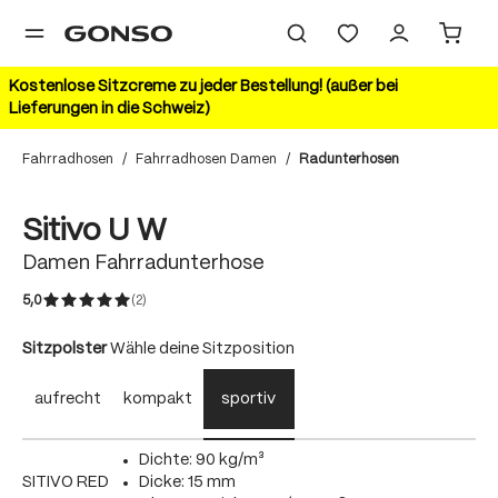
alt springen
Kostenlose Sitzcreme zu jeder Bestellung! (außer bei
Lieferungen in die Schweiz)
Fahrradhosen
/
Fahrradhosen Damen
/
Radunterhosen
Bildergalerie überspringen
Sitivo U W
Damen Fahrradunterhose
5,0
(2)
Durchschnittliche Bewertung von 5 von 5 Sternen
auswählen
Sitzpolster
Wähle deine Sitzposition
aufrecht
kompakt
sportiv
Dichte: 90 kg/m³
SITIVO RED
Dicke: 15 mm