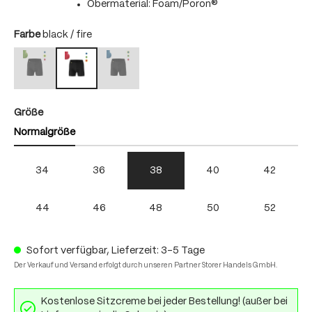
Obermaterial: Foam/Poron®
auswählen
Farbe
black / fire
black / bright green
black / skydiver
black / fire
(Diese Option ist zurzeit nicht verfügbar.)
(Diese Option ist zurzeit nicht verfügbar.)
auswählen
Größe
Normalgröße
34
36
38
40
42
44
46
48
50
52
Sofort verfügbar, Lieferzeit: 3-5 Tage
Der Verkauf und Versand erfolgt durch unseren Partner Storer Handels GmbH.
Kostenlose Sitzcreme bei jeder Bestellung! (außer bei