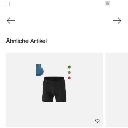
Produktgalerie überspringen
Ähnliche Artikel