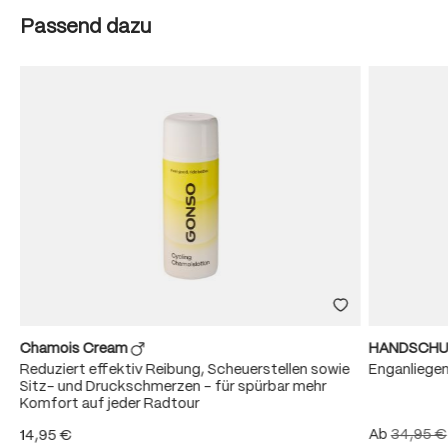
Produktgalerie überspringen
Passend dazu
Chamois Cream
HANDSCHU
Reduziert effektiv Reibung, Scheuerstellen sowie
Enganliege
Sitz- und Druckschmerzen – für spürbar mehr
Komfort auf jeder Radtour
Ab
34,95 €
14,95 €