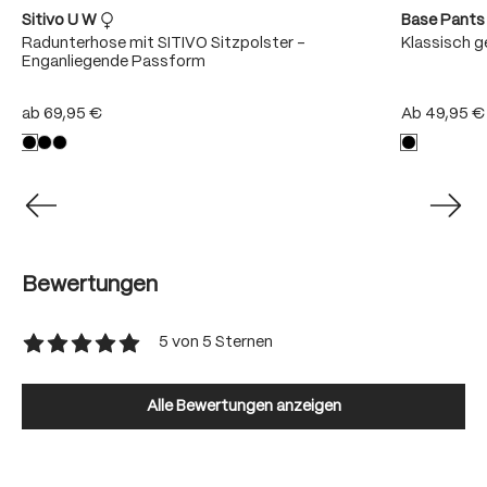
Sitivo U W
Base Pant
Radunterhose mit SITIVO Sitzpolster -
Klassisch 
Enganliegende Passform
ab
69,95 €
Ab
49,95 €
Bewertungen
5 von 5 Sternen
Durchschnittliche Bewertung von 5 von 5 Sternen
Alle Bewertungen anzeigen