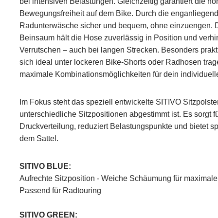
bei intensiven Belastungen. Gleichzeitig garantiert die hoh
Bewegungsfreiheit auf dem Bike. Durch die enganliegende
Radunterwäsche sicher und bequem, ohne einzuengen. D
Beinsaum hält die Hose zuverlässig in Position und ver
Verrutschen – auch bei langen Strecken. Besonders prakti
sich ideal unter lockeren Bike-Shorts oder Radhosen trage
maximale Kombinationsmöglichkeiten für dein individuelle
Im Fokus steht das speziell entwickelte SITIVO Sitzpolster
unterschiedliche Sitzpositionen abgestimmt ist. Es sorgt fü
Druckverteilung, reduziert Belastungspunkte und bietet s
dem Sattel.
SITIVO BLUE:
Aufrechte Sitzposition - Weiche Schäumung für maximal
Passend für Radtouring
SITIVO GREEN: