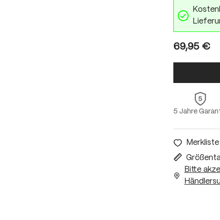
Kostenl
Lieferu
69,95 €
5 Jahre Garan
Merkliste
Größenta
Bitte akz
Händlersu