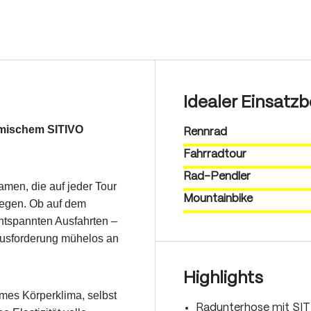
Idealer Einsatzb
omischem SITIVO
Rennrad
Fahrradtour
Rad-Pendler
amen, die auf jeder Tour
Mountainbike
 legen. Ob auf dem
ntspannten Ausfahrten –
rausforderung mühelos an
Highlights
hmes Körperklima, selbst
Radunterhose mit SIT