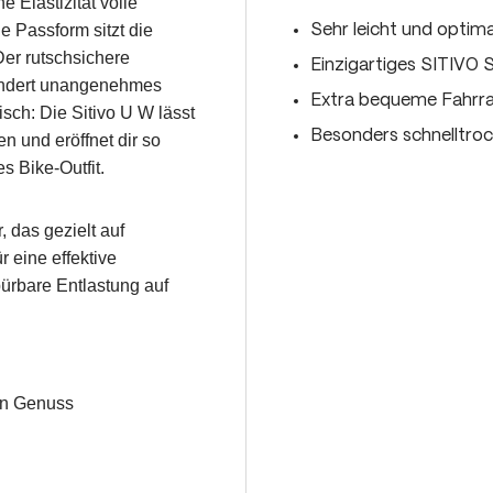
e Elastizität volle
 Passform sitzt die
Sehr leicht und optim
er rutschsichere
Einzigartiges SITIVO
hindert unangenehmes
Extra bequeme Fahrr
sch: Die Sitivo U W lässt
Besonders schnelltro
n und eröffnet dir so
s Bike-Outfit.
, das gezielt auf
r eine effektive
pürbare Entlastung auf
en Genuss