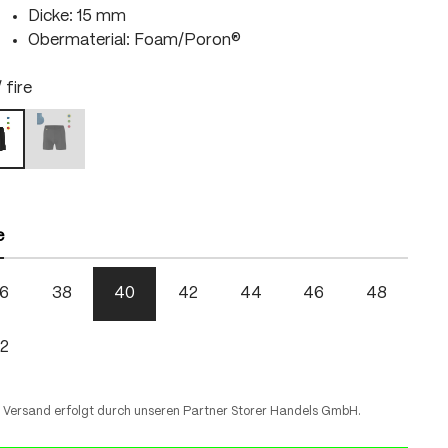
Dicke: 15 mm
Obermaterial: Foam/Poron®
hlen
 fire
right green
black / skydiver
lack / fire
n ist zurzeit nicht verfügbar.)
(Diese Option ist zurzeit nicht verfügbar.)
hlen
e
6
38
40
42
44
46
48
2
 Versand erfolgt durch unseren Partner Storer Handels GmbH.