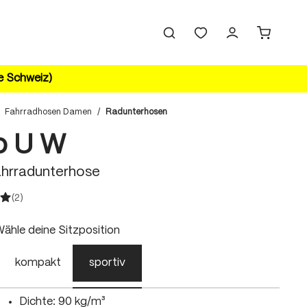
ie Schweiz)
Fahrradhosen Damen
/
Radunterhosen
vo U W
hrradunterhose
(2)
ittliche Bewertung von 5 von 5 Sternen
uswählen
ähle deine Sitzposition
kompakt
sportiv
Dichte: 90 kg/m³