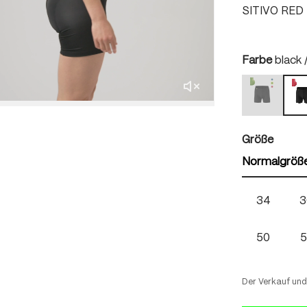
SITIVO RED
auswä
Farbe
black /
black / b
b
(Diese Optio
auswä
Größe
Normalgröß
34
3
50
5
Der Verkauf und