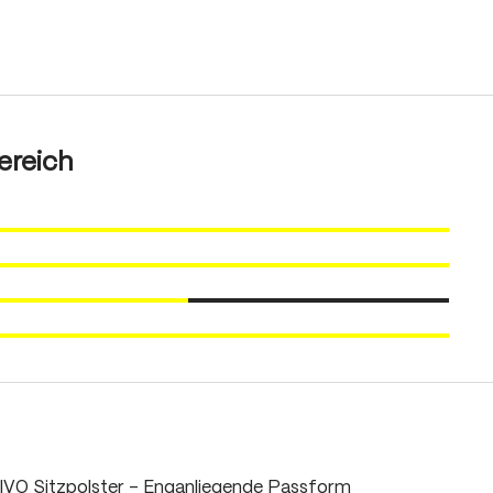
In den Warenkorb
ereich
IVO Sitzpolster - Enganliegende Passform