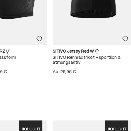
URZ
SITIVO Jersey Red W
Passform
SITIVO Rennradtrikot – sportlich &
atmungsaktiv
96 €
Ab
129,95 €
 von 4.8 von 5 Sternen
HIGHLIGHT
HIGHLIGHT