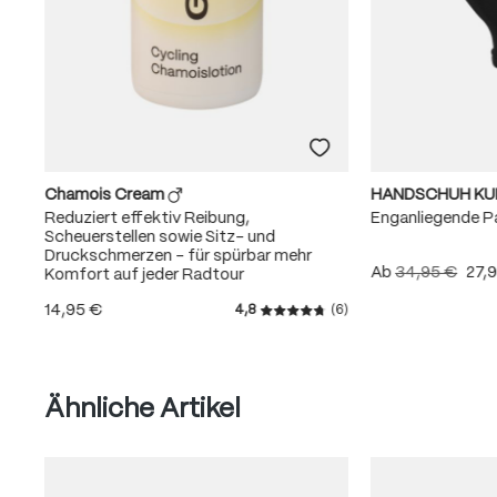
Chamois Cream
HANDSCHUH K
Reduziert effektiv Reibung,
Enganliegende 
Scheuerstellen sowie Sitz- und
Druckschmerzen – für spürbar mehr
Ab
34,95 €
27,
Komfort auf jeder Radtour
14,95 €
4,8
(6)
Durchschnittliche Bewertung
Produktgalerie überspringen
Ähnliche Artikel